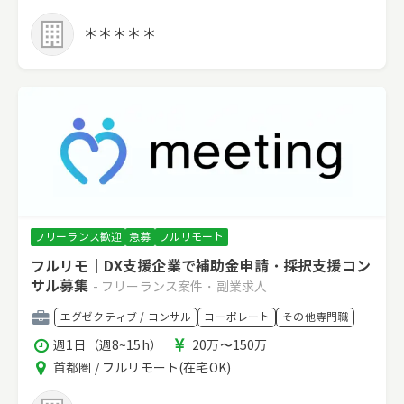
リ
間
ア
＊＊＊＊＊
フリーランス歓迎
急募
フルリモート
フルリモ｜DX支援企業で補助金申請・採択支援コン
サル募集
- フリーランス案件・副業求人
職
エグゼクティブ / コンサル
コーポレート
その他専門職
種
稼
報
週1日（週8~15h）
20万〜150万
働
酬
エ
首都圏 / フルリモート(在宅OK)
時
リ
間
ア