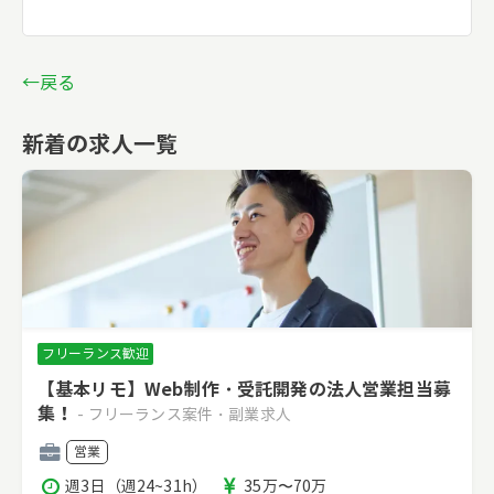
←戻る
新着の求人一覧
フリーランス歓迎
【基本リモ】Web制作・受託開発の法人営業担当募
集！
- フリーランス案件・副業求人
職
営業
種
稼
報
週3日（週24~31h）
35万〜70万