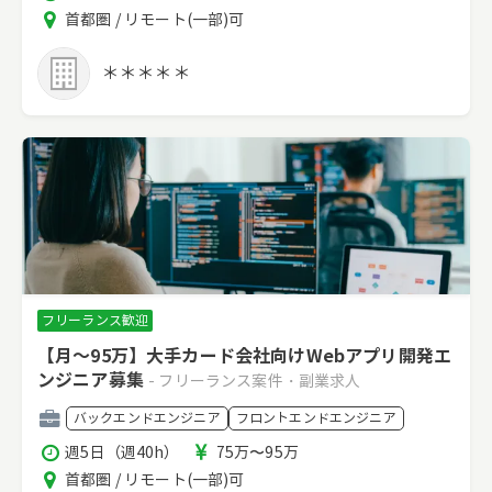
働
酬
エ
首都圏 / リモート(一部)可
時
リ
間
ア
＊＊＊＊＊
フリーランス歓迎
【月～95万】大手カード会社向けWebアプリ開発エ
ンジニア募集
- フリーランス案件・副業求人
職
バックエンドエンジニア
フロントエンドエンジニア
種
稼
報
週5日（週40h）
75万〜95万
働
酬
エ
首都圏 / リモート(一部)可
時