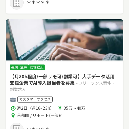
＊＊＊＊＊
長期
急募
女性歓迎
【月80h程度/一部リモ可/副業可】大手データ活用
支援企業でAI導入担当者を募集
- フリーランス案件・
副業求人
職
カスタマーサクセス
種
稼
報
週2日（週16~23h）
35万〜40万
働
酬
エ
首都圏 / リモート(一部)可
時
リ
間
ア