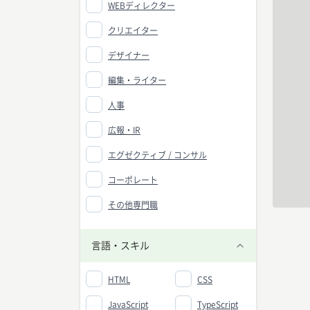
WEBディレクター
クリエイター
デザイナー
編集・ライター
人事
広報・IR
エグゼクティブ / コンサル
コーポレート
その他専門職
言語・スキル
HTML
CSS
JavaScript
TypeScript