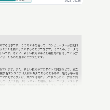
2023/09/26
築する仕事です。このモデルを使って、コンピューターが自動的
るモデルを構築したりすることができます。 そのため、データ分
しいです。さらに、新しい技術や手法を積極的に習得している方
に合ったものを選ぶことが大切です。
れています。また、新しい技術やプロダクトの開発などで、独立
機械学習エンジニアは人材が希少であることもあり、給与水準が高
ニアに対する求人は、業界や地域によって異なるため、詳細な情
して、人工知能（AI）システムを構築、トレーニング、テストす
数学、統計学、および機械学習のアルゴリズム、また、ビジネス
ます。
ること