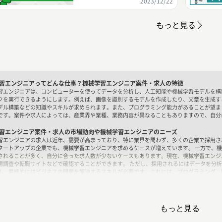
2023/12/22
もっと見る
習エンジニアってどんな仕事？機械学習エンジニア案件・求人の特徴
習エンジニアは、コンピューターを使ってデータを分析し、人工知能や機械学習モデルを構
クを実行できるようにします。例えば、画像を識別するモデルを作成したり、文章を生成す
デル構築などの知識やスキルが求められます。また、プログラミング能力があることが望ま
です。案件や求人によっては、産業界や業種、業務内容が異なることもありますので、自分
習エンジニア案件・求人の市場動向や機械学習エンジニアのニーズ
習エンジニアの求人は近年、需要が高まっており、特に業界を問わず、多くの企業で採用さ
タートアップの企業でも、機械学習エンジニアを求めるケースが増えています。 一方で、
されることが多く、自分に合った求人数が少ないケースもあります。現在、機械学習エンジ
場調査や転職サイトなどで確認することができます。 ただし、採用されるにはデータを分析
ル、最終的にはビジネスの問題を解決するスキルが必要です。これには、プログラミング、
る理解があり、問題を解決するためにデータをどのように使用するかを判断する必要があり
習エンジニア案件・求人で求められるスキル
習エンジニアとして求められるスキルは次のようになります。
もっと見る
グラミングスキル: PythonやRなどを使ったプログラミングができること
タサイエンススキル: データの前処理や可視化、統計的手法などを使ってデータを分析でき