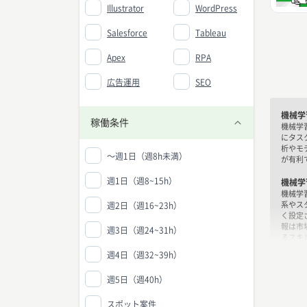
Illustrator
WordPress
Salesforce
Tableau
Apex
RPA
広告運用
SEO
機械学
稼働条件
機械学
にタス
析やモ
〜週1日（週8h未満）
が有利
週1日（週8~15h）
機械学
機械学
系やス
週2日（週16~23h）
く設定
報は市
週3日（週24~31h）
るスキ
に対す
週4日（週32~39h）
機械学
週5日（週40h）
機械学
・プロ
スポット案件
・デー