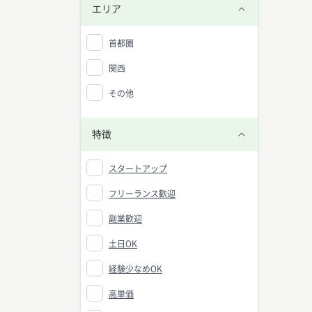
グ基礎
エリア
・機械
・プロ
で、実
首都圏
・専門
・職務
関西
・マネ
機械学
その他
Q. 
A. 
種によ
特徴
Q. 
A. 
スタートアップ
デルの
Q. 
フリーランス歓迎
A. 
必要と
副業歓迎
土日OK
経験少なめOK
高単価