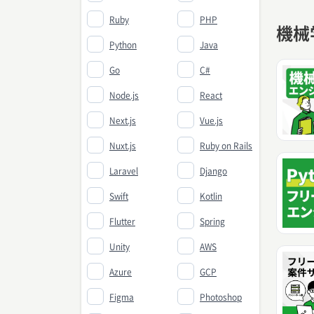
Ruby
PHP
機械
Python
Java
Go
C#
Node.js
React
Next.js
Vue.js
Nuxt.js
Ruby on Rails
Laravel
Django
Swift
Kotlin
Flutter
Spring
Unity
AWS
Azure
GCP
Figma
Photoshop