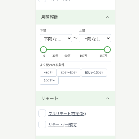
・機械
・デー
・アプ
月額報酬
・ビジ
・コミ
下限
上限
機械学
〜
機械学
・Ka
・Co
・最新
0
30万
60万
100万
150万
・機械
対する
よく使われる条件
・Kag
~30万
30万~60万
60万~100万
また、AW
スキル
100万~
研究論
機械学
リモート
はい、
される
するオ
フルリモート(在宅OK)
機械学
リモート(一部)可
機械学
高まる
プも可