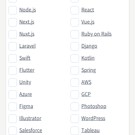
Node.js
React
Next.js
Vue.js
Nuxt.js
Ruby on Rails
Laravel
Django
Swift
Kotlin
Flutter
Spring
Unity
AWS
Azure
GCP
Figma
Photoshop
Illustrator
WordPress
Salesforce
Tableau