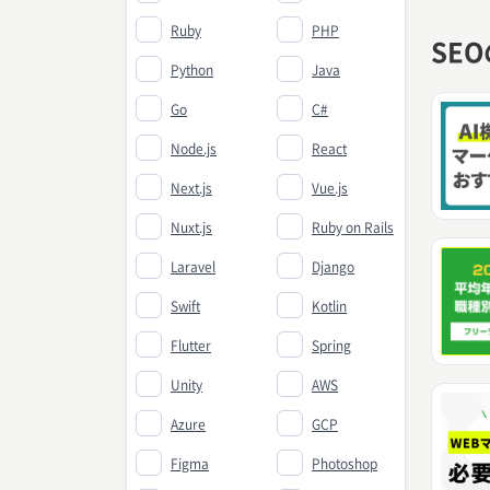
Ruby
PHP
SE
Python
Java
Go
C#
Node.js
React
Next.js
Vue.js
Nuxt.js
Ruby on Rails
Laravel
Django
Swift
Kotlin
Flutter
Spring
Unity
AWS
Azure
GCP
Figma
Photoshop