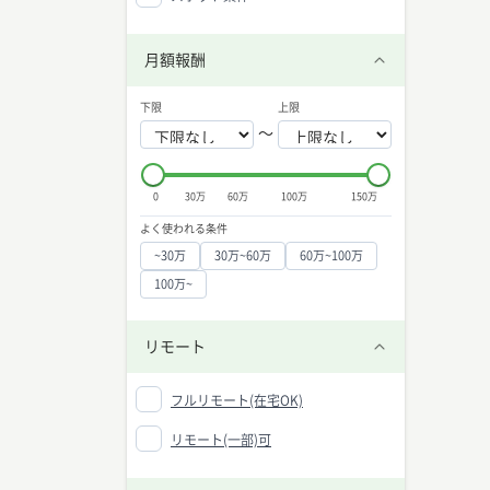
月額報酬
下限
上限
〜
0
30万
60万
100万
150万
よく使われる条件
~30万
30万~60万
60万~100万
100万~
リモート
フルリモート(在宅OK)
リモート(一部)可