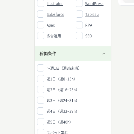
Illustrator
WordPress
Salesforce
Tableau
Apex
RPA
広告運用
SEO
稼働条件
〜週1日（週8h未満）
週1日（週8~15h）
週2日（週16~23h）
週3日（週24~31h）
週4日（週32~39h）
週5日（週40h）
スポット案件