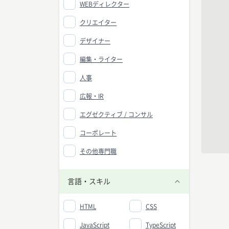
WEBディレクター
クリエイター
デザイナー
編集・ライター
人事
広報・IR
エグゼクティブ / コンサル
コーポレート
その他専門職
言語・スキル
HTML
CSS
JavaScript
TypeScript