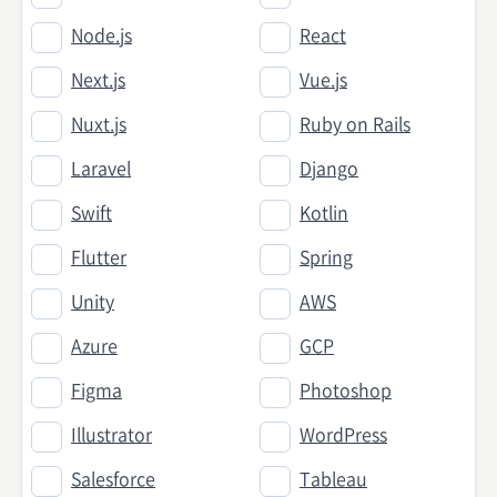
Node.js
React
Next.js
Vue.js
Nuxt.js
Ruby on Rails
Laravel
Django
Swift
Kotlin
Flutter
Spring
Unity
AWS
Azure
GCP
Figma
Photoshop
Illustrator
WordPress
Salesforce
Tableau