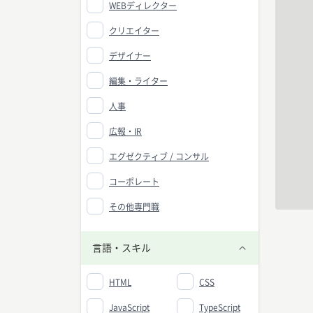
WEBディレクター
クリエイター
デザイナー
編集・ライター
人事
広報・IR
エグゼクティブ / コンサル
コーポレート
その他専門職
言語・スキル
HTML
CSS
JavaScript
TypeScript