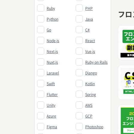
Ruby
PHP
フロ
Python
Java
Go
C#
Node.js
React
Next.js
Vue.js
Nuxt.js
Ruby on Rails
Laravel
Django
Swift
Kotlin
Flutter
Spring
Unity
AWS
Azure
GCP
Figma
Photoshop