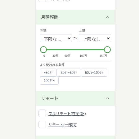
月額報酬
下限
上限
〜
0
30万
60万
100万
150万
よく使われる条件
~30万
30万~60万
60万~100万
100万~
リモート
フルリモート(在宅OK)
リモート(一部)可