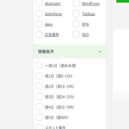
Illustrator
WordPress
Salesforce
Tableau
Apex
RPA
広告運用
SEO
稼働条件
〜週1日（週8h未満）
週1日（週8~15h）
週2日（週16~23h）
週3日（週24~31h）
週4日（週32~39h）
週5日（週40h）
スポット案件