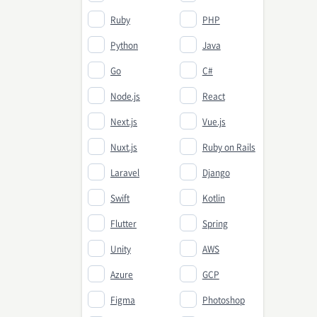
Ruby
PHP
Python
Java
Go
C#
Node.js
React
Next.js
Vue.js
Nuxt.js
Ruby on Rails
Laravel
Django
Swift
Kotlin
Flutter
Spring
Unity
AWS
Azure
GCP
Figma
Photoshop