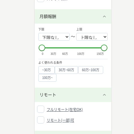
月額報酬
下限
上限
〜
0
30万
60万
100万
150万
よく使われる条件
~30万
30万~60万
60万~100万
100万~
リモート
フルリモート(在宅OK)
リモート(一部)可