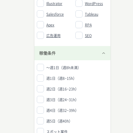
Illustrator
WordPress
Salesforce
Tableau
Apex
RPA
広告運用
SEO
稼働条件
〜週1日（週8h未満）
週1日（週8~15h）
週2日（週16~23h）
週3日（週24~31h）
週4日（週32~39h）
週5日（週40h）
スポット案件