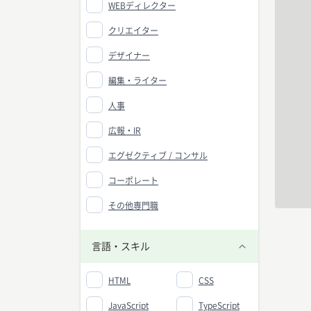
WEBディレクター
クリエイター
デザイナー
編集・ライター
人事
広報・IR
エグゼクティブ / コンサル
コーポレート
その他専門職
言語・スキル
HTML
CSS
JavaScript
TypeScript