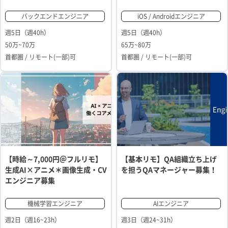
バックエンドエンジニア
iOS / Androidエンジニア
週5日（週40h）
週5日（週40h）
50万~70万
65万~80万
首都圏 / リモート(一部)可
首都圏 / リモート(一部)可
【時給～7,000円＠フルリモ】
【基本リモ】QA組織立ち上げ
生成AI×アニメ＊画像生成・CV
を担うQAマネージャー募集！
エンジニア募集
機械学習エンジニア
AIエンジニア
週2日（週16~23h）
週3日（週24~31h）