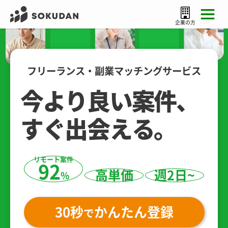
企業の方
フリーランス・副業マッチングサービス
今より良い案件、
すぐ出会える。
リモート案件
92
高単価
週2日~
%
30秒
かんたん登録
で