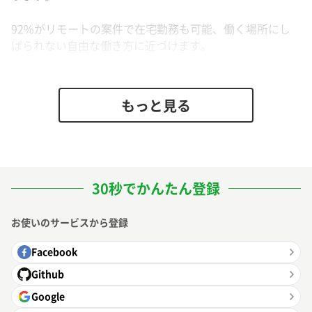
92%がリモートの案件で在宅勤務も可能、働く場所にし
ばられない自由な働き方に近づけます。
案件の平均稼働日数は週2.4日、週1〜週3日の案件が多
く、あともう1案件ほしい時など効率よく複業案件を探す
ことができます。
もっと見る
平均単価は、32.1万円。経験値の高い方を求めているた
め、キャリアアップ・スキルアップに繋がります。どれだ
け成約しても手数料がゼロのため、報酬があがりやすい仕
組みになっています。
30秒でかんたん登録
お使いのサービスから登録
Facebook
Github
Google