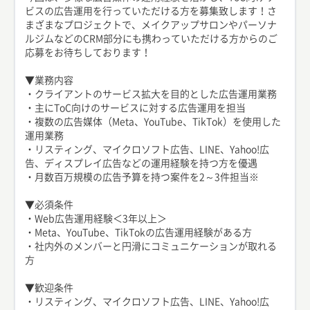
ビスの広告運用を行っていただける方を募集致します！さ
まざまなプロジェクトで、メイクアップサロンやパーソナ
ルジムなどのCRM部分にも携わっていただける方からのご
応募をお待ちしております！
▼業務内容
・クライアントのサービス拡大を目的とした広告運用業務
・主にToC向けのサービスに対する広告運用を担当
・複数の広告媒体（Meta、YouTube、TikTok）を使用した
運用業務
・リスティング、マイクロソフト広告、LINE、Yahoo!広
告、ディスプレイ広告などの運用経験を持つ方を優遇
・月数百万規模の広告予算を持つ案件を2～3件担当※
▼必須条件
・Web広告運用経験＜3年以上＞
・Meta、YouTube、TikTokの広告運用経験がある方
・社内外のメンバーと円滑にコミュニケーションが取れる
方
▼歓迎条件
・リスティング、マイクロソフト広告、LINE、Yahoo!広