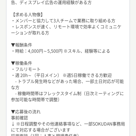
告、ディスプレイ広告の運用経験がある方
【求める人物像】
・メンバーと協力して3人チームで業務に取り組める方
・レスポンスが速く、リモート環境で効率よくコミュニケ
ーションが取れる方
▼報酬条件
・時給：4,000円～5,500円 ※スキル、経験等による
▼稼働条件
・フルリモート
・週 20h～（平日メイン） ※週5日稼働できる方歓迎
- トラブル発生時などがあった場合、一部土日対応が可能
な方
- 稼働時間帯はフレックスタイム制（日次ミーティングに
参加可能な時間帯で調整）
▼応募後の流れ
事前確認
↓ ※日程調整やその他連絡事項など、一部SOKUDAN事務局
にて対応する場合がございます
採用面談（1回：人事と現場責任者）