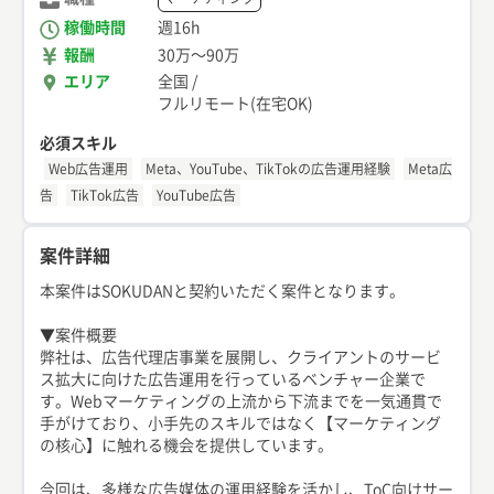
稼働時間
週16h
報酬
30万
〜
90万
エリア
全国
/
フルリモート(在宅OK)
必須スキル
Web広告運用
Meta、YouTube、TikTokの広告運用経験
Meta広
告
TikTok広告
YouTube広告
案件詳細
本案件はSOKUDANと契約いただく案件となります。
▼案件概要
弊社は、広告代理店事業を展開し、クライアントのサービ
ス拡大に向けた広告運用を行っているベンチャー企業で
す。Webマーケティングの上流から下流までを一気通貫で
手がけており、小手先のスキルではなく【マーケティング
の核心】に触れる機会を提供しています。
今回は、多様な広告媒体の運用経験を活かし、ToC向けサー