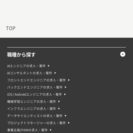
タントを積極的に登用しており、フリーランス案件としても案件数が安定し
て伸びています。 AIコンサルタントは、経営陣への提案・PoC 実行管理・ベ
ンダーマネジメントなど複数の役割を兼ねることが多く、業務系 SaaS・金
融・製造・小売など幅広い業界で需要があります。特に「AI 導入の効果測
定」「生成AI の業務適用の型化」「AI ガバナンス設計」などのテーマは、今
後さらに需要が拡大すると見込まれます。
TOP
AIコンサルタント案件・求人で求められるスキル
AIコンサルタントとして求められるスキルは次のようになります。
・AI・生成AI の基礎知識: LLM・RAG・ファインチューニングなど主要技術
の理解
職種から探す
・AI 導入戦略策定: 経営課題を AI で解ける課題と解けない課題に分解する力
・PoC マネジメント: 仮説設計から評価指標設計、ベンダー協業までをリー
ドする力
AIエンジニアの求人・案件
・プロジェクトマネジメント: 複数ステークホルダーを巻き込みながら合意
AIコンサルタントの求人・案件
形成する力
・ベンダー選定・マネジメント: 主要 AI サービスの特徴と価格モデルを把握
フロントエンドエンジニアの求人・案件
し適切に選定する力
バックエンドエンジニアの求人・案件
・業務改善・DX 推進の実務経験: 業務プロセス改善を AI で実現した実績
・コミュニケーション・ドキュメンテーション: 経営層にも現場にも理解で
iOS / Androidエンジニアの求人・案件
きる資料作成力
機械学習エンジニアの求人・案件
AIコンサルタント案件は未経験でも応募できる？
インフラエンジニアの求人・案件
一般的に AIコンサルタント案件は、経営コンサル・IT コンサル・DX 推進・
データサイエンティストの求人・案件
PM のいずれかの経験が 3〜5 年以上あることが前提となるケースが多く、完
全未経験での参入は難しい傾向があります。 ただし、隣接領域（業務コンサ
プロジェクトマネージャーの求人・案件
ル／DX 推進／PM／PMO など）での実績があれば、AI 領域の知識を補うこ
事業企画/PdMの求人・案件
とで AIコンサルタントにキャリアチェンジすることは十分可能です。AI の基