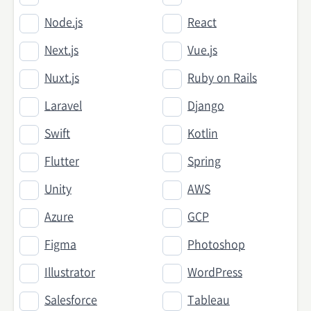
Node.js
React
Next.js
Vue.js
Nuxt.js
Ruby on Rails
Laravel
Django
Swift
Kotlin
Flutter
Spring
Unity
AWS
Azure
GCP
Figma
Photoshop
Illustrator
WordPress
Salesforce
Tableau