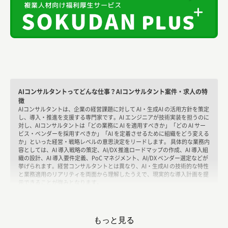
AIコンサルタントってどんな仕事？AIコンサルタント案件・求人の特
徴
AIコンサルタントは、企業の経営課題に対して AI・生成AI の活用方針を策定
し、導入・推進を支援する専門家です。AI エンジニアが技術実装を担うのに
対し、AIコンサルタントは「どの業務に AI を適用すべきか」「どの AI サー
ビス・ベンダーを採用すべきか」「AI を定着させるために組織をどう変える
か」といった経営・戦略レベルの意思決定をリードします。 具体的な業務内
容としては、AI 導入戦略の策定、AI/DX 推進ロードマップの作成、AI 導入組
織の設計、AI 導入要件定義、PoC マネジメント、AI/DX ベンダー選定などが
挙げられます。経営コンサルタントとは異なり、AI・生成AI の技術的な特性
と業務適用のリアリティを両面から理解したうえで、現実的な導入計画を提
示できることが強みとなります。
AIコンサルタント案件・求人の市場動向やAIコンサルタントのニーズ
生成AI の登場以降、事業会社における AI 活用は急速に広がっており、AI 導
入コンサルティングへの需要は急増しています。大手 SIer・コンサルファー
もっと見る
ムだけでなく、事業会社の DX 推進部門や AI 専門ベンダーが独立系コンサル