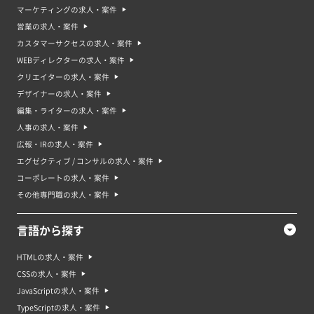
礎知識は生成AI の普及により短期間で習得しやすくなっているため、既存の
マーケティングの求人・案件
コンサル経験と AI 知識を組み合わせて強みを作ることが近道です。
営業の求人・案件
カスタマーサクセスの求人・案件
WEBディレクターの求人・案件
クリエイターの求人・案件
デザイナーの求人・案件
編集・ライターの求人・案件
人事の求人・案件
広報・IRの求人・案件
エグゼクティブ / コンサルの求人・案件
コーポレートの求人・案件
その他専門職の求人・案件
言語から探す
HTMLの求人・案件
CSSの求人・案件
JavaScriptの求人・案件
TypeScriptの求人・案件