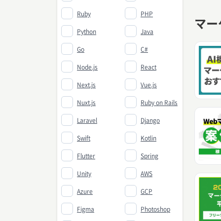
Ruby
PHP
マー
Python
Java
Go
C#
Node.js
React
Next.js
Vue.js
Nuxt.js
Ruby on Rails
Laravel
Django
Swift
Kotlin
Flutter
Spring
Unity
AWS
Azure
GCP
Figma
Photoshop