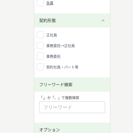
急募
マーケ
マーケ
ン、セ
契約形態
ニーズ
マーケ
な分野
正社員
マーケ
業務委託→正社員
マーケ
スキル
業務委託
ティン
増えて
す。
契約社員・パート等
マーケ
マーケ
フリーワード検索
・マー
・デー
・ブラ
「,」か「、」で複数検索
・ソー
・コミ
・タイ
マーケ
グはビ
マーケ
オプション