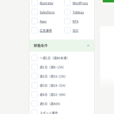
Illustrator
WordPress
Salesforce
Tableau
Apex
RPA
広告運用
SEO
稼働条件
〜週1日（週8h未満）
週1日（週8~15h）
週2日（週16~23h）
週3日（週24~31h）
週4日（週32~39h）
週5日（週40h）
スポット案件