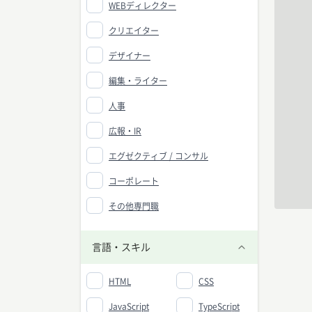
WEBディレクター
クリエイター
デザイナー
編集・ライター
人事
広報・IR
エグゼクティブ / コンサル
コーポレート
その他専門職
言語・スキル
HTML
CSS
JavaScript
TypeScript