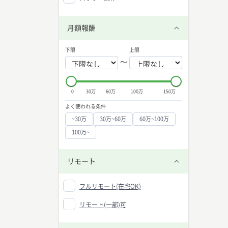
月額報酬
下限
上限
〜
0
30万
60万
100万
150万
よく使われる条件
~30万
30万~60万
60万~100万
100万~
リモート
フルリモート(在宅OK)
リモート(一部)可