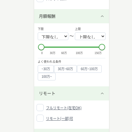
月額報酬
下限
上限
〜
0
30万
60万
100万
150万
よく使われる条件
~30万
30万~60万
60万~100万
100万~
リモート
フルリモート(在宅OK)
リモート(一部)可