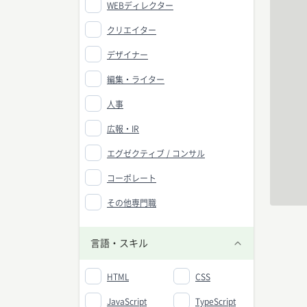
WEBディレクター
クリエイター
デザイナー
編集・ライター
人事
広報・IR
エグゼクティブ / コンサル
コーポレート
その他専門職
言語・スキル
HTML
CSS
JavaScript
TypeScript