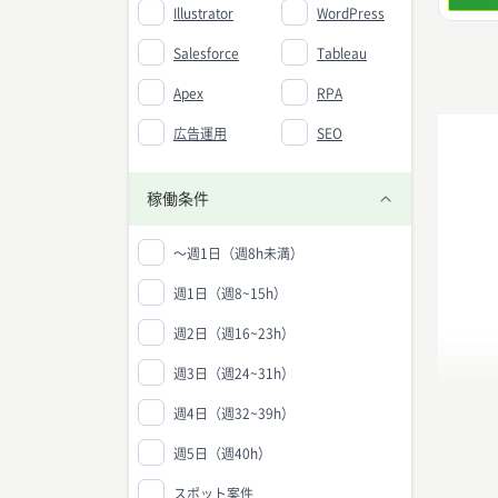
Illustrator
WordPress
Salesforce
Tableau
Apex
RPA
広告運用
SEO
稼働条件
〜週1日（週8h未満）
週1日（週8~15h）
週2日（週16~23h）
週3日（週24~31h）
週4日（週32~39h）
週5日（週40h）
スポット案件