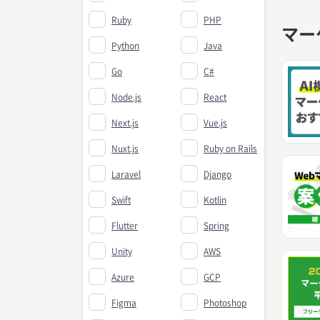
Ruby
PHP
マー
Python
Java
Go
C#
Node.js
React
Next.js
Vue.js
Nuxt.js
Ruby on Rails
Laravel
Django
Swift
Kotlin
Flutter
Spring
Unity
AWS
Azure
GCP
Figma
Photoshop