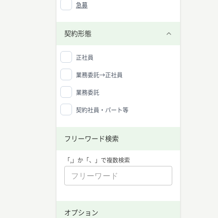
急募
マーケ
マーケ
ン、セ
契約形態
ニーズ
マーケ
な分野
正社員
マーケ
業務委託→正社員
マーケ
スキル
業務委託
ティン
増えて
す。
契約社員・パート等
マーケ
マーケ
フリーワード検索
・マー
・デー
・ブラ
「,」か「、」で複数検索
・ソー
・コミ
・タイ
マーケ
グはビ
マーケ
オプション