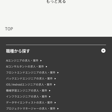
もっと見る
円
5
その他IT関連
9.6%
797万円
TOP
プロジェクトマネージャーの必須スキルランキング
職種から探す
順位
必須スキル名
割合
AIエンジニアの求人・案件
AIコンサルタントの求人・案件
1
要件定義・設計
12.6%
フロントエンドエンジニアの求人・案件
2
システム開発経験
7.8%
バックエンドエンジニアの求人・案件
iOS / Androidエンジニアの求人・案件
3
進捗管理（ディレクション）
4.6%
機械学習エンジニアの求人・案件
インフラエンジニアの求人・案件
4
保守・運用管理
3.8%
データサイエンティストの求人・案件
5
ドキュメント作成
2.7%
プロジェクトマネージャーの求人・案件