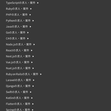
TypeScriptの求人・案件
Rubyの求人・案件
プロジェクトマネージャーの案件が多い業界
PHPの求人・案件
Pythonの求人・案件
Javaの求人・案件
Goの求人・案件
C#の求人・案件
プロジェクトマネージャーの平均稼働日数
Node.jsの求人・案件
Reactの求人・案件
Next.jsの求人・案件
Vue.jsの求人・案件
Nuxt.jsの求人・案件
プロジェクトマネージャーの年収中央値・年収平均値
中央値：910万円｜平均値：941万円
Ruby on Railsの求人・案件
Laravelの求人・案件
プロジェクトマネージャーってどんな仕事？プロジェクトマネージャ
ー案件・求人の特徴
Djangoの求人・案件
プロジェクトマネジャーは、特定の目標を達成するためのプロジェクトを管
Swiftの求人・案件
理する人です。そのプロジェクトを成功させるために、プロジェクトマネジ
ャーはチームのスケジュールや予算、リソースを管理し、プロジェクトのス
Kotlinの求人・案件
テータスを監視し、必要に応じて調整します。また、プロジェクトマネジャ
Flutterの求人・案件
ーは、プロジェクトのステークホルダーやステークホルダーの間の溝を埋め
る役割も持っています。プロジェクトマネジャーの案件や求人は、さまざま
Springの求人・案件