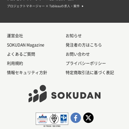
ジャーのキャリア
プロジェクトマネージャー × Tableauの求人・案件
プロジェクトマネジャーとしての案件や求人は、将来的に需要があると考え
られます。プロジェクトマネジャーは、ビジネスやサービスの開発や実施に
おいて、プロジェクトを遂行するためのリーダーシップや組織能力が求めら
れます。また、ビジネスの発展や環境の変化に対応するために、プロジェク
トマネジャーは常に新しいスキルや知識を身につける必要があります。この
ような能力を持った人材は、様々な業界や企業で求められるため、将来的に
も需要があると考えられます。プロジェクトマネジャーのキャリアパスは、
運営会社
お知らせ
通常、プロジェクトアシスタントやプロジェクトコーディネーターなどのエ
ントリーレベルのポジションからスタートします。その後、プロジェクトリ
SOKUDAN Magazine
発注者の方はこちら
ーダーやプロジェクトマネージャーとしての経験を積むことで、上司からの
信頼を得ることができます。さらに長いキャリアを積むことで、プロジェク
よくあるご質問
お問い合わせ
トマネジャーやプロジェクトディレクターとしてのポジションにつくことが
できます。
利用規約
プライバシーポリシー
プロジェクトマネージャー案件・求人のよくある質問
情報セキュリティ方針
特定商取引法に基づく表記
Q.どのような業界で働けるのか？
A.案件の業界は様々です。現在はさまざまな企業やサービスでプロジェクト
マネジャーの採用が進んでいます。
Q.どのようなプロジェクトを担当するのか？
A.案件によってプロジェクトの内容はさまざまです。システムやアプリの開
発プロジェクトが多いですが、新規事業の立ち上げや特定の業界に特化した
プロジェクトなど面白い案件もあります。
Q.プロジェクトマネジャーとして必要なスキルは何か？
A.プロジェクトマネジャーは、スケジュールの管理、コミュニケーションの
維持、リスクの管理、問題解決能力が必要です。