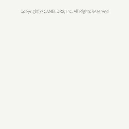
Q.プロジェクトマネジャーとしての給与や福利厚生はどうなるか？
Copyright © CAMELORS, Inc. All Rights Reserved
A.プロジェクトのメンバーとして手を動かしている人より給与は高いでしょ
う。福利厚生は他のメンバーと大きな差はないです。
Q.プロジェクトマネジャーとしての将来性はどうなるか？
A.さまざまな企業やサービスが増えているため、プロジェクトマネジャーの
需要は高まります。また、現場で手を動かすメンバー人材よりプロジェクト
マネジャーの方が求められるスキル・経験値が高いため、優秀な人材は重宝
されるでしょう。