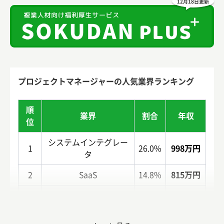
12月18日更新
プロジェクトマネージャーの人気業界ランキング
順
業界
割合
年収
位
システムインテグレー
1
26.0%
998万円
タ
2
SaaS
14.8%
815万円
3
人材サービス
11.2%
950万円
1233万
4
コンサルティング
10.0%