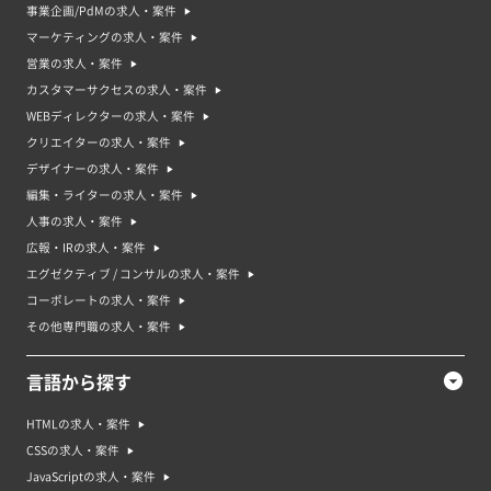
事業企画/PdMの求人・案件
マーケティングの求人・案件
営業の求人・案件
カスタマーサクセスの求人・案件
WEBディレクターの求人・案件
プロジェクトマネージャーの平均時給単価
クリエイターの求人・案件
デザイナーの求人・案件
※ 想定時給: 案件ごとの平均報酬 / 平均稼働時間で算出
編集・ライターの求人・案件
人事の求人・案件
広報・IRの求人・案件
プロジェクトマネージャーの平均年収
エグゼクティブ / コンサルの求人・案件
コーポレートの求人・案件
その他専門職の求人・案件
言語から探す
プロジェクトマネージャーのリモート案件率
HTMLの求人・案件
CSSの求人・案件
JavaScriptの求人・案件