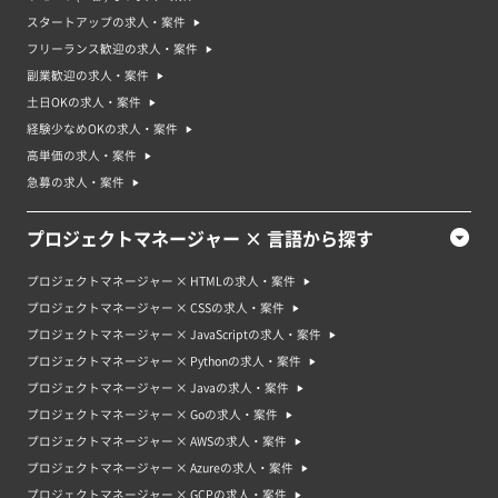
・リスク管理能力
・ビジネスの戦略や目標の理解
スタートアップの求人・案件
・コストやスケジュールの管理能力
フリーランス歓迎の求人・案件
・プロジェクトのレポート作成能力
・クライアントやステークホルダーとの協力や調整能力
副業歓迎の求人・案件
また、特定の分野や業界での専門知識や経験があるとさらに有利です。
土日OKの求人・案件
プロジェクトマネージャーのスキルを高める勉強方法・資格
経験少なめOKの求人・案件
プロジェクトマネージャーとして成功するためには、さまざまなスキルを身
高単価の求人・案件
に付ける必要があります。まずはプロジェクトマネジメントの基礎知識を学
ぶことから始めましょう。そのためには、プロジェクトマネジメントの資格
急募の求人・案件
を取得するのが一つの方法です。例えば、プロジェクト・マネジメント・プ
ロフェッショナル（PMP）資格が有名です。また、実際にプロジェクトを運
営する経験を積むことも重要です。実際の現場で問題が起きたときの対応
プロジェクトマネージャー × 言語から探す
や、プロジェクトを進める際の工夫などを学ぶことができます。また、他の
プロジェクトマネージャーやチームメンバーとのコミュニケーション能力や
プロジェクトマネージャー × HTMLの求人・案件
リーダーシップ能力も必要となります。そのためには、研修やセミナーなど
で学ぶことができます。
プロジェクトマネージャー × CSSの求人・案件
プロジェクトマネージャー × JavaScriptの求人・案件
プロジェクトマネージャー案件は未経験でも応募できる？
はい、プロジェクトマネジャーの案件には未経験者でも応募することができ
プロジェクトマネージャー × Pythonの求人・案件
ます。ただし、プロジェクトマネジャーとしての仕事は、多くの場合、経験
プロジェクトマネージャー × Javaの求人・案件
と専門知識が必要とされます。そのため、未経験の方が応募する場合は、専
門的なスキルや知識を積んでおくことが大切です。また、プロジェクトマネ
プロジェクトマネージャー × Goの求人・案件
ジャーとしての基本的な能力や素養も必要です。これらを身につけるために
プロジェクトマネージャー × AWSの求人・案件
は、トレーニングや認定試験などの準備が必要です。
プロジェクトマネージャー × Azureの求人・案件
プロジェクトマネージャー案件・求人の将来性やプロジェクトマネー
プロジェクトマネージャー × GCPの求人・案件