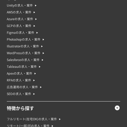
な業界や業種で提供されています。そのため、プロジェクトマネジャーの案
Unityの求人・案件
件や求人の特徴は業界や業種によって異なります。プロジェクト単位での募
集になるので、案件の期間が決まっているものが多いです。
AWSの求人・案件
Azureの求人・案件
プロジェクトマネージャー案件・求人の市場動向やプロジェクトマネ
GCPの求人・案件
ージャーのニーズ
プロジェクトマネジャーの求人市場は、多くの企業がデジタルトランスフォ
Figmaの求人・案件
ーメーションや新しい事業の開発などでプロジェクトマネジャーを求めてい
Photoshopの求人・案件
るため、需要が高まっています。また、プロジェクトマネジャーは、業界や
企業規模によっても求人の状況が異なりますが、一般的には、スキルや経験
Illustratorの求人・案件
がある方が選ばれやすい傾向があります。さらに、プロジェクトマネジャー
WordPressの求人・案件
は、多様なスキルを持っているため、転職しやすい職種としても人気があり
ます。プロジェクトマネジャーは、プロジェクトを達成するために必要なリ
Salesforceの求人・案件
ソース（人員、資金、時間など）を管理し、プロジェクトをスムーズに進め
Tableauの求人・案件
ることが求められます。プロジェクトマネジャーは、スケジュールの管理、
コミュニケーションの維持、リスクの管理、問題解決などを行います。ま
Apexの求人・案件
た、プロジェクトの目標を達成するために、ステークホルダーやチームメン
RPAの求人・案件
バーと協力し、適切な戦略を立案することも求められます。
広告運用の求人・案件
プロジェクトマネージャー案件・求人で求められるスキル
SEOの求人・案件
プロジェクトマネジャーの案件・求人で求められるスキルは以下の通りで
す。
・プロジェクトマネジメントの知識と実務経験
特徴から探す
・チームマネジメント能力
・コミュニケーション能力
・問題解決能力
フルリモート(在宅OK)の求人・案件
・プロジェクトスケジューリングやリソース管理能力
リモート(一部)可の求人・案件