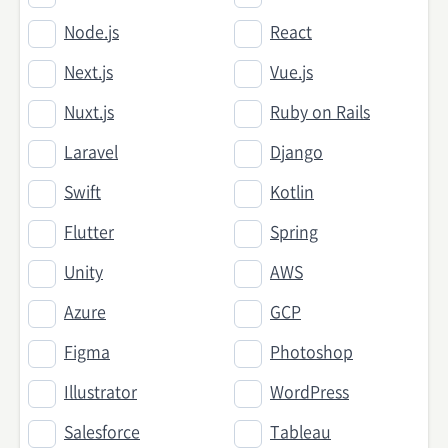
Node.js
React
Next.js
Vue.js
Nuxt.js
Ruby on Rails
Laravel
Django
Swift
Kotlin
Flutter
Spring
Unity
AWS
Azure
GCP
Figma
Photoshop
Illustrator
WordPress
Salesforce
Tableau