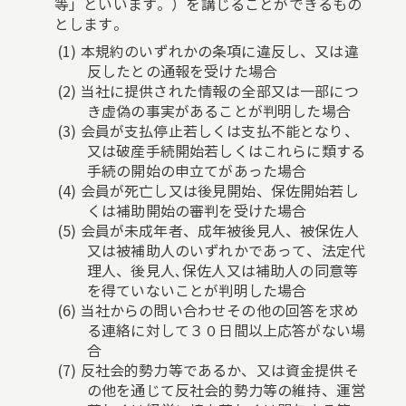
等」といいます。）を講じることができるもの
とします。
本規約のいずれかの条項に違反し、又は違
反したとの通報を受けた場合
当社に提供された情報の全部又は一部につ
き虚偽の事実があることが判明した場合
会員が支払停止若しくは支払不能となり、
又は破産手続開始若しくはこれらに類する
手続の開始の申立てがあった場合
会員が死亡し又は後見開始、保佐開始若し
くは補助開始の審判を受けた場合
会員が未成年者、成年被後見人、被保佐人
又は被補助人のいずれかであって、法定代
理人、後見人､保佐人又は補助人の同意等
を得ていないことが判明した場合
当社からの問い合わせその他の回答を求め
る連絡に対して３０日間以上応答がない場
合
反社会的勢力等であるか、又は資金提供そ
の他を通じて反社会的勢力等の維持、運営