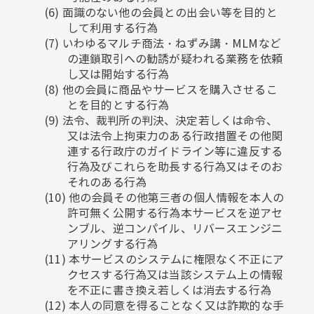
面識のない他の会員との出会い等を目的と
して利用する行為
いわゆるマルチ商法・ねずみ講・MLMなど
の連鎖取引への勧誘が疑われる業務を依頼
し又は開始する行為
他の会員に商品やサービスを購入させるこ
とを目的とする行為
法令、裁判所の判決、決定若しくは命令、
又は法令上拘束力のある行政措置その他関
連する行政庁のガイドライン等に違反する
行為及びこれらを助長する行為又はそのお
それのある行為
他の会員その他第三者の個人情報を本人の
許可無く公開する行為本サービスを逆アセ
ンブル、逆コンパイル、リバースエンジニ
アリングする行為
本サービスのシステムに権限なく不正にア
クセスする行為又は当該システム上の情報
を不正に書き換え若しくは消去する行為
本人の同意を得ることなく又は詐欺的な手