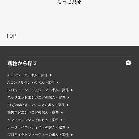
もっと見る
円
5
その他IT関連
9.6%
797万円
TOP
プロジェクトマネージャーの必須スキルランキング
職種から探す
順位
必須スキル名
割合
AIエンジニアの求人・案件
AIコンサルタントの求人・案件
1
要件定義・設計
12.6%
フロントエンドエンジニアの求人・案件
2
システム開発経験
7.8%
バックエンドエンジニアの求人・案件
iOS / Androidエンジニアの求人・案件
3
進捗管理（ディレクション）
4.6%
機械学習エンジニアの求人・案件
インフラエンジニアの求人・案件
4
保守・運用管理
3.8%
データサイエンティストの求人・案件
5
ドキュメント作成
2.7%
プロジェクトマネージャーの求人・案件