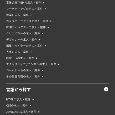
事業企画/PdMの求人・案件
マーケティングの求人・案件
営業の求人・案件
カスタマーサクセスの求人・案件
WEBディレクターの求人・案件
プロジェクトマネージャーの平均時給単価
クリエイターの求人・案件
デザイナーの求人・案件
※ 想定時給: 案件ごとの平均報酬 / 平均稼働時間で算出
編集・ライターの求人・案件
人事の求人・案件
広報・IRの求人・案件
プロジェクトマネージャーの平均年収
エグゼクティブ / コンサルの求人・案件
コーポレートの求人・案件
その他専門職の求人・案件
言語から探す
プロジェクトマネージャーのリモート案件率
HTMLの求人・案件
CSSの求人・案件
JavaScriptの求人・案件