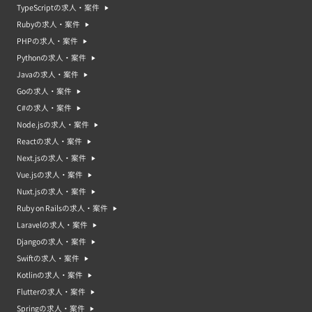
TypeScriptの求人・案件
Rubyの求人・案件
プロジェクトマネージャーの案件が多い業界
PHPの求人・案件
Pythonの求人・案件
Javaの求人・案件
Goの求人・案件
C#の求人・案件
プロジェクトマネージャーの平均稼働日数
Node.jsの求人・案件
Reactの求人・案件
Next.jsの求人・案件
Vue.jsの求人・案件
Nuxt.jsの求人・案件
プロジェクトマネージャーの年収中央値・年収平均値
中央値：910万円｜平均値：941万円
Ruby on Railsの求人・案件
Laravelの求人・案件
プロジェクトマネージャーってどんな仕事？プロジェクトマネージャ
ー案件・求人の特徴
Djangoの求人・案件
プロジェクトマネジャーは、特定の目標を達成するためのプロジェクトを管
Swiftの求人・案件
理する人です。そのプロジェクトを成功させるために、プロジェクトマネジ
ャーはチームのスケジュールや予算、リソースを管理し、プロジェクトのス
Kotlinの求人・案件
テータスを監視し、必要に応じて調整します。また、プロジェクトマネジャ
Flutterの求人・案件
ーは、プロジェクトのステークホルダーやステークホルダーの間の溝を埋め
る役割も持っています。プロジェクトマネジャーの案件や求人は、さまざま
Springの求人・案件