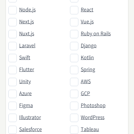
Node.js
React
Next.js
Vue.js
Nuxt.js
Ruby on Rails
Laravel
Django
Swift
Kotlin
Flutter
Spring
Unity
AWS
Azure
GCP
Figma
Photoshop
Illustrator
WordPress
Salesforce
Tableau