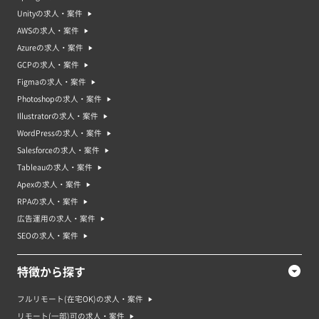
な業界や業種で提供されています。そのため、プロジェクトマネジャーの案
Unityの求人・案件
件や求人の特徴は業界や業種によって異なります。プロジェクト単位での募
集になるので、案件の期間が決まっているものが多いです。
AWSの求人・案件
Azureの求人・案件
プロジェクトマネージャー案件・求人の市場動向やプロジェクトマネ
GCPの求人・案件
ージャーのニーズ
プロジェクトマネジャーの求人市場は、多くの企業がデジタルトランスフォ
Figmaの求人・案件
ーメーションや新しい事業の開発などでプロジェクトマネジャーを求めてい
Photoshopの求人・案件
るため、需要が高まっています。また、プロジェクトマネジャーは、業界や
企業規模によっても求人の状況が異なりますが、一般的には、スキルや経験
Illustratorの求人・案件
がある方が選ばれやすい傾向があります。さらに、プロジェクトマネジャー
WordPressの求人・案件
は、多様なスキルを持っているため、転職しやすい職種としても人気があり
ます。プロジェクトマネジャーは、プロジェクトを達成するために必要なリ
Salesforceの求人・案件
ソース（人員、資金、時間など）を管理し、プロジェクトをスムーズに進め
Tableauの求人・案件
ることが求められます。プロジェクトマネジャーは、スケジュールの管理、
コミュニケーションの維持、リスクの管理、問題解決などを行います。ま
Apexの求人・案件
た、プロジェクトの目標を達成するために、ステークホルダーやチームメン
RPAの求人・案件
バーと協力し、適切な戦略を立案することも求められます。
広告運用の求人・案件
プロジェクトマネージャー案件・求人で求められるスキル
SEOの求人・案件
プロジェクトマネジャーの案件・求人で求められるスキルは以下の通りで
す。
・プロジェクトマネジメントの知識と実務経験
特徴から探す
・チームマネジメント能力
・コミュニケーション能力
・問題解決能力
フルリモート(在宅OK)の求人・案件
・プロジェクトスケジューリングやリソース管理能力
リモート(一部)可の求人・案件