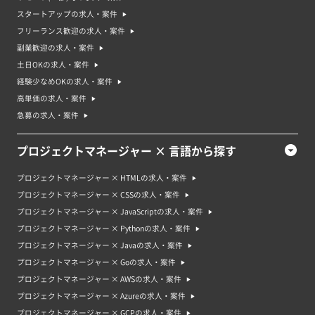
・リスク管理能力
・ビジネスの戦略や目標の理解
スタートアップの求人・案件
・コストやスケジュールの管理能力
フリーランス歓迎の求人・案件
・プロジェクトのレポート作成能力
・クライアントやステークホルダーとの協力や調整能力
副業歓迎の求人・案件
また、特定の分野や業界での専門知識や経験があるとさらに有利です。
土日OKの求人・案件
プロジェクトマネージャーのスキルを高める勉強方法・資格
経験少なめOKの求人・案件
プロジェクトマネージャーとして成功するためには、さまざまなスキルを身
高単価の求人・案件
に付ける必要があります。まずはプロジェクトマネジメントの基礎知識を学
ぶことから始めましょう。そのためには、プロジェクトマネジメントの資格
急募の求人・案件
を取得するのが一つの方法です。例えば、プロジェクト・マネジメント・プ
ロフェッショナル（PMP）資格が有名です。また、実際にプロジェクトを運
営する経験を積むことも重要です。実際の現場で問題が起きたときの対応
プロジェクトマネージャー × 言語から探す
や、プロジェクトを進める際の工夫などを学ぶことができます。また、他の
プロジェクトマネージャーやチームメンバーとのコミュニケーション能力や
プロジェクトマネージャー × HTMLの求人・案件
リーダーシップ能力も必要となります。そのためには、研修やセミナーなど
で学ぶことができます。
プロジェクトマネージャー × CSSの求人・案件
プロジェクトマネージャー × JavaScriptの求人・案件
プロジェクトマネージャー案件は未経験でも応募できる？
はい、プロジェクトマネジャーの案件には未経験者でも応募することができ
プロジェクトマネージャー × Pythonの求人・案件
ます。ただし、プロジェクトマネジャーとしての仕事は、多くの場合、経験
プロジェクトマネージャー × Javaの求人・案件
と専門知識が必要とされます。そのため、未経験の方が応募する場合は、専
門的なスキルや知識を積んでおくことが大切です。また、プロジェクトマネ
プロジェクトマネージャー × Goの求人・案件
ジャーとしての基本的な能力や素養も必要です。これらを身につけるために
プロジェクトマネージャー × AWSの求人・案件
は、トレーニングや認定試験などの準備が必要です。
プロジェクトマネージャー × Azureの求人・案件
プロジェクトマネージャー案件・求人の将来性やプロジェクトマネー
プロジェクトマネージャー × GCPの求人・案件