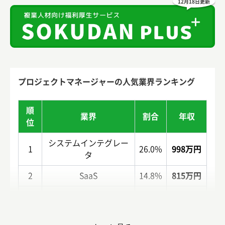
12月18日更新
プロジェクトマネージャーの人気業界ランキング
順
業界
割合
年収
位
システムインテグレー
1
26.0%
998万円
タ
2
SaaS
14.8%
815万円
3
人材サービス
11.2%
950万円
1233万
4
コンサルティング
10.0%