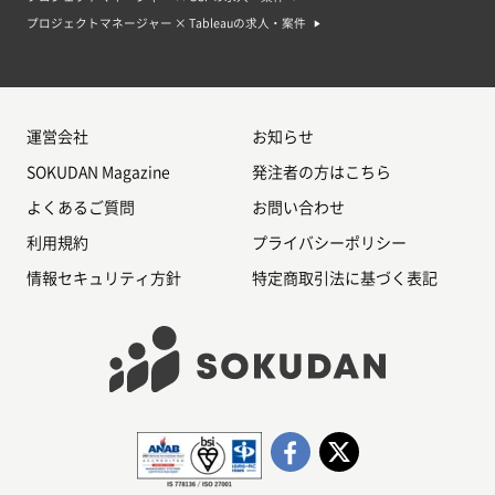
ジャーのキャリア
プロジェクトマネージャー × Tableauの求人・案件
プロジェクトマネジャーとしての案件や求人は、将来的に需要があると考え
られます。プロジェクトマネジャーは、ビジネスやサービスの開発や実施に
おいて、プロジェクトを遂行するためのリーダーシップや組織能力が求めら
れます。また、ビジネスの発展や環境の変化に対応するために、プロジェク
トマネジャーは常に新しいスキルや知識を身につける必要があります。この
ような能力を持った人材は、様々な業界や企業で求められるため、将来的に
も需要があると考えられます。プロジェクトマネジャーのキャリアパスは、
運営会社
お知らせ
通常、プロジェクトアシスタントやプロジェクトコーディネーターなどのエ
ントリーレベルのポジションからスタートします。その後、プロジェクトリ
SOKUDAN Magazine
発注者の方はこちら
ーダーやプロジェクトマネージャーとしての経験を積むことで、上司からの
信頼を得ることができます。さらに長いキャリアを積むことで、プロジェク
よくあるご質問
お問い合わせ
トマネジャーやプロジェクトディレクターとしてのポジションにつくことが
できます。
利用規約
プライバシーポリシー
プロジェクトマネージャー案件・求人のよくある質問
情報セキュリティ方針
特定商取引法に基づく表記
Q.どのような業界で働けるのか？
A.案件の業界は様々です。現在はさまざまな企業やサービスでプロジェクト
マネジャーの採用が進んでいます。
Q.どのようなプロジェクトを担当するのか？
A.案件によってプロジェクトの内容はさまざまです。システムやアプリの開
発プロジェクトが多いですが、新規事業の立ち上げや特定の業界に特化した
プロジェクトなど面白い案件もあります。
Q.プロジェクトマネジャーとして必要なスキルは何か？
A.プロジェクトマネジャーは、スケジュールの管理、コミュニケーションの
維持、リスクの管理、問題解決能力が必要です。