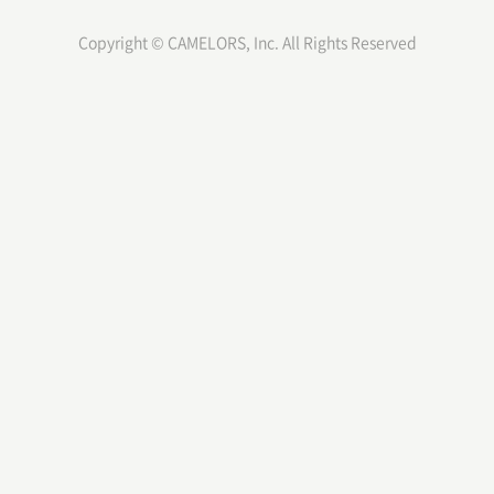
Q.プロジェクトマネジャーとしての給与や福利厚生はどうなるか？
Copyright © CAMELORS, Inc. All Rights Reserved
A.プロジェクトのメンバーとして手を動かしている人より給与は高いでしょ
う。福利厚生は他のメンバーと大きな差はないです。
Q.プロジェクトマネジャーとしての将来性はどうなるか？
A.さまざまな企業やサービスが増えているため、プロジェクトマネジャーの
需要は高まります。また、現場で手を動かすメンバー人材よりプロジェクト
マネジャーの方が求められるスキル・経験値が高いため、優秀な人材は重宝
されるでしょう。