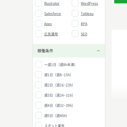
Illustrator
WordPress
Salesforce
Tableau
Apex
RPA
広告運用
SEO
稼働条件
〜週1日（週8h未満）
週1日（週8~15h）
週2日（週16~23h）
週3日（週24~31h）
週4日（週32~39h）
週5日（週40h）
スポット案件