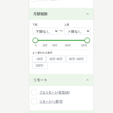
月額報酬
下限
上限
〜
0
30万
60万
100万
150万
よく使われる条件
~30万
30万~60万
60万~100万
100万~
リモート
フルリモート(在宅OK)
リモート(一部)可