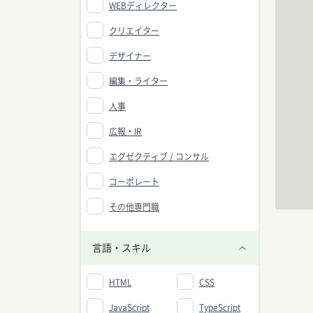
WEBディレクター
クリエイター
デザイナー
編集・ライター
人事
広報・IR
エグゼクティブ / コンサル
コーポレート
その他専門職
言語・スキル
HTML
CSS
JavaScript
TypeScript