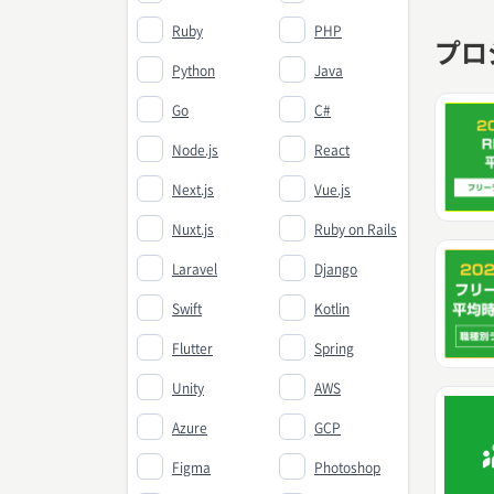
Ruby
PHP
プロ
Python
Java
Go
C#
Node.js
React
Next.js
Vue.js
Nuxt.js
Ruby on Rails
Laravel
Django
Swift
Kotlin
Flutter
Spring
Unity
AWS
Azure
GCP
Figma
Photoshop