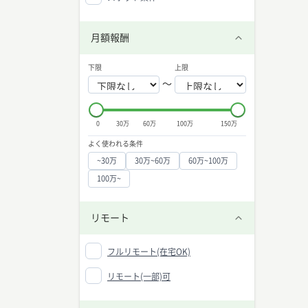
月額報酬
下限
上限
〜
0
30万
60万
100万
150万
よく使われる条件
~30万
30万~60万
60万~100万
100万~
リモート
フルリモート(在宅OK)
リモート(一部)可