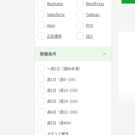
Illustrator
WordPress
Salesforce
Tableau
Apex
RPA
広告運用
SEO
稼働条件
〜週1日（週8h未満）
週1日（週8~15h）
週2日（週16~23h）
週3日（週24~31h）
週4日（週32~39h）
週5日（週40h）
スポット案件