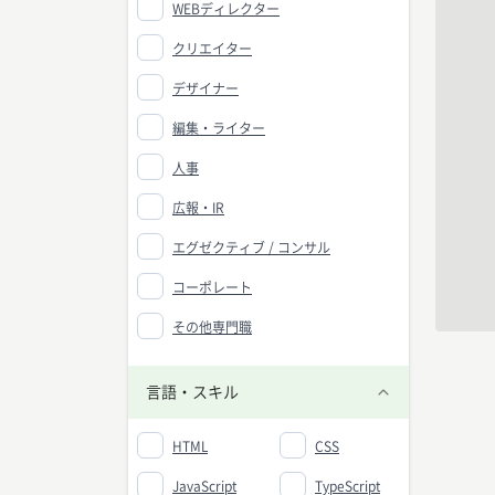
WEBディレクター
クリエイター
デザイナー
編集・ライター
人事
広報・IR
エグゼクティブ / コンサル
コーポレート
その他専門職
言語・スキル
HTML
CSS
JavaScript
TypeScript