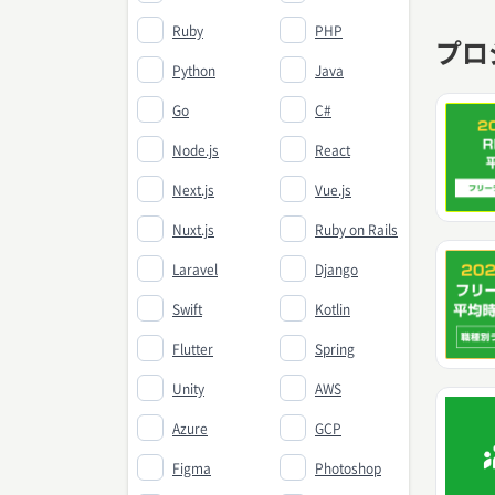
Ruby
PHP
プロ
Python
Java
Go
C#
Node.js
React
Next.js
Vue.js
Nuxt.js
Ruby on Rails
Laravel
Django
Swift
Kotlin
Flutter
Spring
Unity
AWS
Azure
GCP
Figma
Photoshop