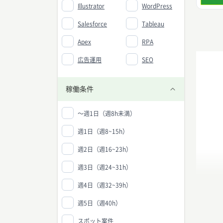
Illustrator
WordPress
Salesforce
Tableau
Apex
RPA
広告運用
SEO
稼働条件
〜週1日（週8h未満）
週1日（週8~15h）
週2日（週16~23h）
週3日（週24~31h）
週4日（週32~39h）
週5日（週40h）
スポット案件