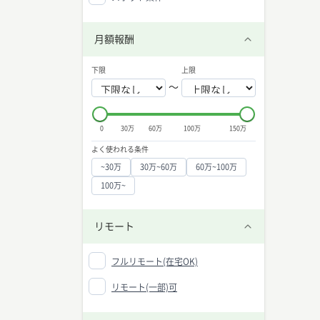
月額報酬
下限
上限
〜
0
30万
60万
100万
150万
よく使われる条件
~30万
30万~60万
60万~100万
100万~
リモート
フルリモート(在宅OK)
リモート(一部)可