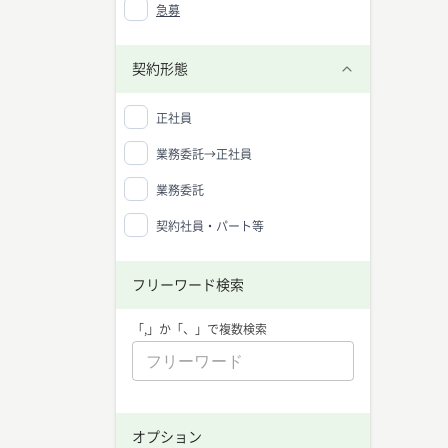
急募
マーケ
マーケ
ン、セ
契約形態
ニーズ
マーケ
な分野
正社員
マーケ
業務委託→正社員
マーケ
スキル
業務委託
ティン
増えて
す。
契約社員・パート等
マーケ
マーケ
フリーワード検索
・マー
・デー
・ブラ
「,」か「、」で複数検索
・ソー
・コミ
・タイ
マーケ
グはビ
マーケ
オプション