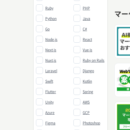
Ruby
PHP
マー
Python
Java
Go
C#
Node.js
React
Next.js
Vue.js
Nuxt.js
Ruby on Rails
Laravel
Django
Swift
Kotlin
Flutter
Spring
Unity
AWS
Azure
GCP
Figma
Photoshop