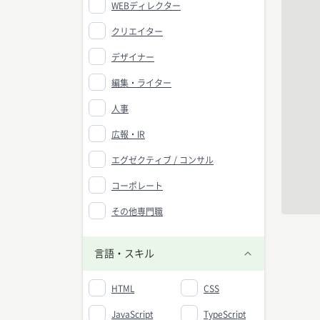
WEBディレクター
クリエイター
デザイナー
編集・ライター
人事
広報・IR
エグゼクティブ / コンサル
コーポレート
その他専門職
言語・スキル
HTML
CSS
JavaScript
TypeScript