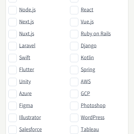
Node.js
React
Next.js
Vue.js
Nuxt.js
Ruby on Rails
Laravel
Django
Swift
Kotlin
Flutter
Spring
Unity
AWS
Azure
GCP
Figma
Photoshop
Illustrator
WordPress
Salesforce
Tableau