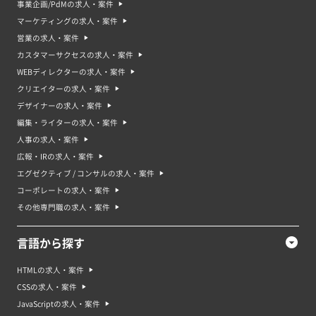
事業企画/PdMの求人・案件
マーケティングの案件が多い業界
マーケティングの求人・案件
営業の求人・案件
カスタマーサクセスの求人・案件
WEBディレクターの求人・案件
クリエイターの求人・案件
マーケティングの平均稼働日数
デザイナーの求人・案件
編集・ライターの求人・案件
人事の求人・案件
広報・IRの求人・案件
エグゼクティブ / コンサルの求人・案件
マーケティングの年収中央値・年収平均値
コーポレートの求人・案件
中央値：765万円｜平均値：804万円
その他専門職の求人・案件
マーケティングってどんな仕事？マーケティング案件・求人の特徴
マーケティングは、企業や商品を消費者にアピールし、需要を高めるための
言語から探す
戦略を立案し、実行することを指します。マーケティング活動は、広告やプ
ロモーション、セールスプロモーション、ブランディング、マーケティング
リサーチ、データ分析などさまざまな手段を用いて行われます。マーケティ
HTMLの求人・案件
ング担当者は、市場のニーズやトレンドを把握し、それに応えるような商品
CSSの求人・案件
やサービスを提供することで、ビジネスを成功に導くことが求められます。
マーケティング案件や求人では、マーケティング戦略の策定や実施、広告や
JavaScriptの求人・案件
プロモーションの立案、アナリティクスやデータ分析などを担当することが