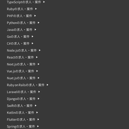
TypeScriptの求人・案件
求められます。マーケティングにはさまざまな分野があり、それぞれに特徴
がありますので、自分に合った分野を選ぶことが大切です。
Rubyの求人・案件
PHPの求人・案件
マーケティング案件・求人の市場動向やマーケティングのニーズ
マーケティング案件や求人の市場動向は、業界や地域、求人の種類や雇用形
Pythonの求人・案件
態によって異なります。 一般的に、デジタルマーケティングやデータ分析に
Javaの求人・案件
関する技術スキルが求められる傾向があります。また、デジタルトランスフ
ォーメーションが進む中で、マーケティングオートメーションツールや人工
Goの求人・案件
知能を活用したマーケティングも求められるようになっています。 また、リ
C#の求人・案件
モートワークやフレックスタイムなどの働き方の選択肢が増える中で、テレ
ワークや在宅勤務ができる求人も増えている傾向があります。その他にも、
Node.jsの求人・案件
サステナブルなマーケティングや、CSR（企業の社会的責任）を推進する取
Reactの求人・案件
り組みが求められる求人も増えているようです。
Next.jsの求人・案件
マーケティング案件・求人で求められるスキル
Vue.jsの求人・案件
マーケティングで求められるスキルは、以下のようなものがあります。
・マーケティング戦略の策定と実行能力
Nuxt.jsの求人・案件
・データ分析や市場調査に基づく意思決定能力
Ruby on Railsの求人・案件
・ブランディングやプロモーションの企画能力
・ソーシャルメディアや広告などのオンラインマーケティングに関する知識
Laravelの求人・案件
やスキル
Djangoの求人・案件
・コミュニケーション能力（クライアントやチーム内でのプレゼンテーショ
ンや資料作成など）
Swiftの求人・案件
・タイムマネジメントやプロジェクトマネジメント能力
Kotlinの求人・案件
マーケティング業界では、常に新しいツールやテクノロジーが登場してお
り、それに伴い常に新しいスキルを身につけることが求められます。また、
Flutterの求人・案件
マーケティングはビジネス全体を見渡す立場からのものであるため、ビジネ
Springの求人・案件
スに関する基礎知識も必要です。