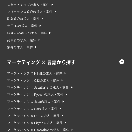
要です。マーケティングに対するモチベーションがあれば、未経験であって
スタートアップの求人・案件
もチャレンジする意欲を認めてもらえることもあるでしょう。
フリーランス歓迎の求人・案件
マーケティング案件・求人の将来性やマーケティングのキャリア
副業歓迎の求人・案件
マーケティングは、ビジネスの成功に欠かせない重要な要素です。そのた
め、マーケティング案件や求人は将来的にも常に求められると考えられま
土日OKの求人・案件
す。ただし、マーケティングの世界は常に変化しており、新しい技術や手法
経験少なめOKの求人・案件
が生み出されることもあります。そのため、マーケティング業界で働く人は
常に新しい知識を吸収し、自分自身をアップデートすることが求められま
高単価の求人・案件
す。 マーケティングのキャリアパスは、次のようなものがあります。
急募の求人・案件
・マーケティングアシスタントやインターンとして、基本的なマーケティン
グのスキルを習得する。
・マーケティングアナリストやジュニアマーケターとして、市場や顧客デー
マーケティング × 言語から探す
タを分析し、マーケティング戦略を立案する。
・マーケティングマネージャーとして、複数のプロジェクトをリードし、マ
ーケティングチームを管理する。
マーケティング × HTMLの求人・案件
・マーケティングディレクターとして、企業全体のマーケティング戦略を決
マーケティング × CSSの求人・案件
定し、大規模なプロモーションやイベントを企画する。
・CMO（Chief Marketing Officer）やCEOとして、企業のブランドやマーケ
マーケティング × JavaScriptの求人・案件
ティング戦略を決定し、業界をリードする。
マーケティング × Pythonの求人・案件
マーケティング案件・求人のよくある質問
マーケティング × Javaの求人・案件
Q. マーケティングの求人で求められるスキルは何ですか？
マーケティング × Goの求人・案件
A. マーケティングの中でも案件によって仕事内容が異なり、求められるスキ
ルは異なります。求人の必須要件を確認してみてください。
マーケティング × GCPの求人・案件
マーケティング × Figmaの求人・案件
Q. マーケティング案件で働くチームのサイズはどのくらいですか？
A. 企業の組織体制や案件のプロジェクト体制によってチームの人数は異なり
マーケティング × Photoshopの求人・案件