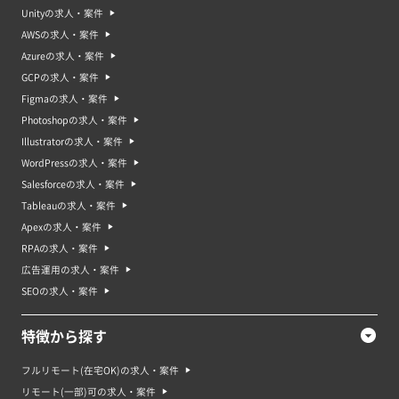
Unityの求人・案件
マーケティングのスキルを高める勉強方法・資格
AWSの求人・案件
マーケティングのスキルを高めるためには、以下のような方法があります。
Azureの求人・案件
・マーケティングの本や記事を読む: マーケティングに関する本や記事を読
むことで、基本的な知識や最新のトレンドを学ぶことができます。
GCPの求人・案件
・マーケティングのオンラインコースを受講する: インターネット上には、
Figmaの求人・案件
様々なマーケティングのオンラインコースがあります。自分に合ったコース
を探して、受講することで、実践的なスキルを身につけることができます。
Photoshopの求人・案件
・マーケティングの資格を取得する: マーケティングに関する資格を取得す
Illustratorの求人・案件
ることで、専門的な知識とスキルを身につけることができます。日本では、
「マーケティングマネジメント技能検定」や「DMEA」などがあります。 ・
WordPressの求人・案件
マーケティングのインターンやエクスターンシップを行う: マーケティング
Salesforceの求人・案件
に携わる企業でインターンやエクスターンシップを行うことで、実務経験を
積むことができます。また、現場で働くプロフェッショナルから学ぶことが
Tableauの求人・案件
できます。
Apexの求人・案件
・マーケティングのカンファレンスやセミナーに参加する: マーケティング
に関するカンファレンスやセミナーに参加することで、専門家や実務経験豊
RPAの求人・案件
富なプロフェッショナルから学ぶことができます。また、同業界の人との交
広告運用の求人・案件
流を深めることができます。
SEOの求人・案件
マーケティング案件は未経験でも応募できる？
マーケティングは未経験であっても、あなたのスキルセットや経歴、モチベ
ーションなどによって応募できる案件があります。例えば、実務経験がなく
特徴から探す
てもマーケティングスクールで知識を身につけ、複数の資格を取得している
点が評価され採用に当たることもあります。 また、これまでの業務において
フルリモート(在宅OK)の求人・案件
営業計画や数値分析を行っており、データ分析や戦略の立案などのsh仕事に
活かせるかもしれません。 マーケティングに興味を持っているかどうかも重
リモート(一部)可の求人・案件