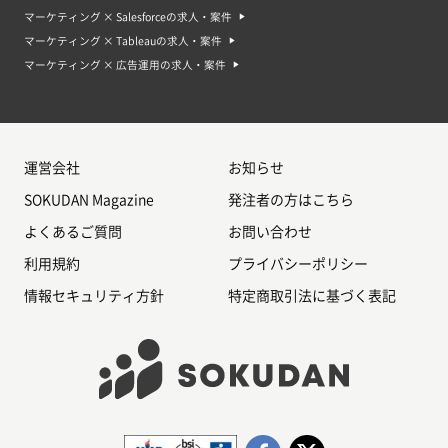
ます。マーケティングの部署全体で数十人のものや広告チームで数人という
マーケティング × Salesforceの求人・案件
ものもあります。
マーケティング × Tableauの求人・案件
Q. リモートワークは可能ですか？
マーケティング × 広告運用の求人・案件
A. 案件によりますが、リモートが可能なものが増えています。Webマーケテ
ィングはPC一つで作業が完結することが多いです。また、Webツールの普
及も広まっており、MTGや連絡もWebツール上で完結します。
Q. マーケティング案件に応募するにはどのような資格が必要ですか？
A. 必須要件に記載がなければ資格は不要です。資格より実務スキルが重視さ
れるため、資格を求められることは少ないです。
運営会社
お知らせ
Q. マーケティング案件では、どのようなキャリアアップが可能ですか？
SOKUDAN Magazine
発注者の方はこちら
A. マーケティング全体戦略やサービス企画まで行うゼネラリストか、一つの
マーケティングの分野を極めるスペシャリストのキャリアかが一般的でしょ
よくあるご質問
お問い合わせ
う。様々な案件が増えている一方で、長期での取り組みになる案件も多いた
め、自身の長期的なキャリアを見据えて案件を選ぶことが重要です。
利用規約
プライバシーポリシー
情報セキュリティ方針
特定商取引法に基づく表記