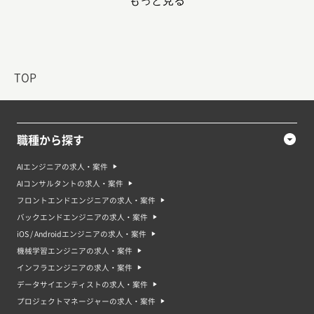
もっと見る
マーケティングの平均時給単価
TOP
※ 想定時給: 案件ごとの平均報酬 / 平均稼働時間で算出
職種から探す
マーケティングの平均年収
AIエンジニアの求人・案件
AIコンサルタントの求人・案件
フロントエンドエンジニアの求人・案件
バックエンドエンジニアの求人・案件
iOS / Androidエンジニアの求人・案件
マーケティングのリモート案件率
機械学習エンジニアの求人・案件
インフラエンジニアの求人・案件
データサイエンティストの求人・案件
プロジェクトマネージャーの求人・案件