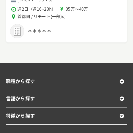
種
稼
報
週2日（週16~23h）
35万〜40万
働
酬
エ
首都圏 / リモート(一部)可
時
リ
間
ア
＊＊＊＊＊
職種から探す
言語から探す
特徴から探す