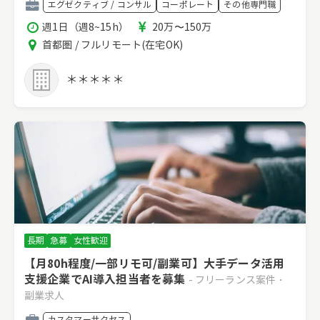
職
エグゼクティブ / コンサル
コーポレート
その他専門職
種
稼
報
週1日（週8~15h）
20万〜150万
働
酬
エ
首都圏 / フルリモート(在宅OK)
時
リ
間
ア
＊＊＊＊＊
長期
急募
女性歓迎
【月80h程度/一部リモ可/副業可】大手データ活用
支援企業でAI導入担当者を募集
- フリーランス案件・
副業求人
職
カスタマーサクセス