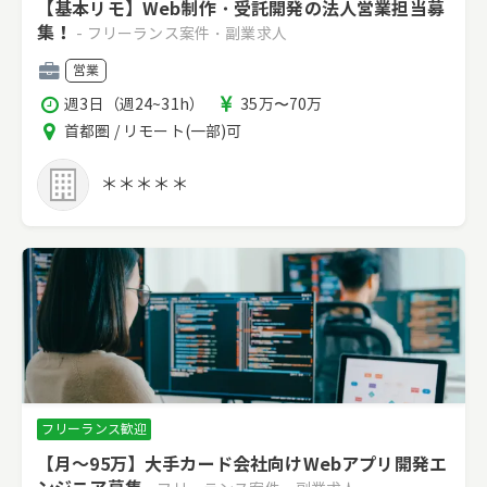
【基本リモ】Web制作・受託開発の法人営業担当募
集！
- フリーランス案件・副業求人
職
営業
種
稼
報
週3日（週24~31h）
35万〜70万
働
酬
エ
首都圏 / リモート(一部)可
時
リ
間
ア
＊＊＊＊＊
フリーランス歓迎
【月～95万】大手カード会社向けWebアプリ開発エ