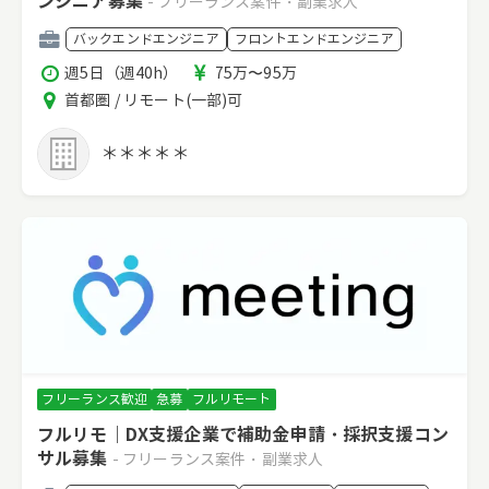
ンジニア募集
- フリーランス案件・副業求人
職
バックエンドエンジニア
フロントエンドエンジニア
種
稼
報
週5日（週40h）
75万〜95万
働
酬
エ
首都圏 / リモート(一部)可
時
リ
間
ア
＊＊＊＊＊
フリーランス歓迎
急募
フルリモート
フルリモ｜DX支援企業で補助金申請・採択支援コン
サル募集
- フリーランス案件・副業求人