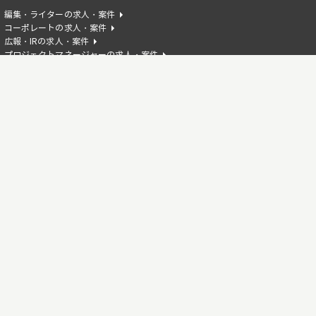
編集・ライターの求人・案件
コーポレートの求人・案件
広報・IRの求人・案件
プロジェクトマネージャーの求人・案件
AIエンジニアの求人・案件
HTMLの求人・案件
Reactの求人・案件
Flutterの求人・案件
Azureの求人・案件
Illustratorの求人・案件
Apexの求人・案件
Next.jsの求人・案件
広告運用の求人・案件
Pythonの求人・案件