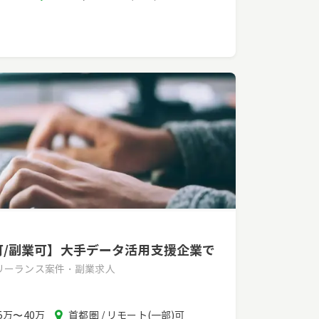
リ
ア
モ可/副業可】大手データ活用支援企業で
フリーランス案件・副業求人
報
エ
5万〜40万
首都圏 / リモート(一部)可