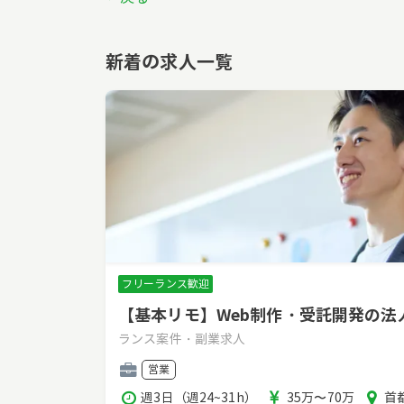
新着の求人一覧
フリーランス歓迎
【基本リモ】Web制作・受託開発の
ランス案件・副業求人
職
営業
種
稼
報
エ
週3日（週24~31h）
35万〜70万
首都