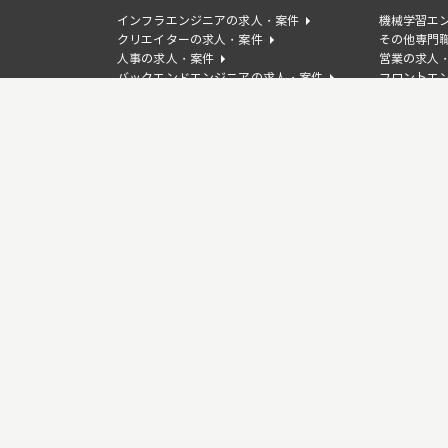
インフラエンジニアの求人・案件
機械学習エ
クリエイターの求人・案件
その他専門
人事の求人・案件
営業の求人
バックエンドエンジニアの求人・案件
フロントエ
WEBディレクターの求人・案件
デザイナー
事業企画/PdMの求人・案件
カスタマー
言語から探す
TypeScriptの求人・案件
Javaの求
PHPの求人・案件
Goの求人・
Laravelの求人・案件
Djangoの
Springの求人・案件
Unityの求
GCPの求人・案件
Figmaの求
WordPressの求人・案件
Salesfor
RPAの求人・案件
SEOの求人
Vue.jsの求人・案件
Nuxt.jsの
CSSの求人・案件
JavaScri
特徴から探す