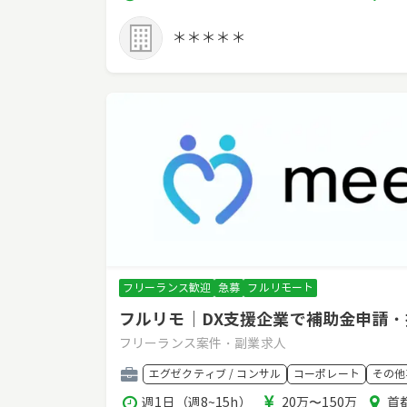
働
酬
リ
時
ア
＊＊＊＊＊
間
フリーランス歓迎
急募
フルリモート
フルリモ｜DX支援企業で補助金申請
フリーランス案件・副業求人
職
エグゼクティブ / コンサル
コーポレート
その他
種
稼
報
エ
週1日（週8~15h）
20万〜150万
首