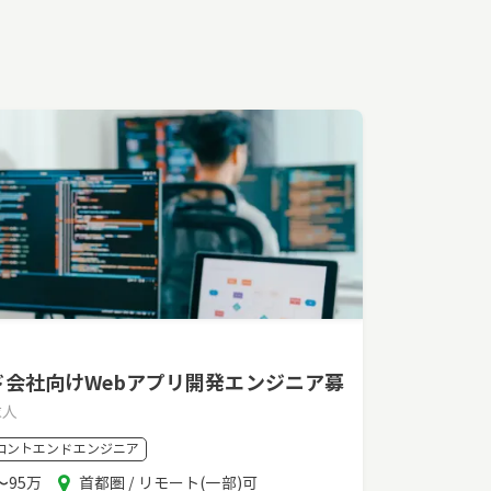
ド会社向けWebアプリ開発エンジニア募
求人
ロントエンドエンジニア
エ
〜95万
首都圏 / リモート(一部)可