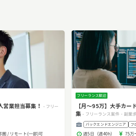
フリーランス歓迎
法人営業担当募集！
【月～95万】大手カー
- フリー
集
- フリーランス案件・副業
職
バックエンドエンジニア
フ
種
稼
報
圏 / リモート(一部)可
週5日（週40h）
75万