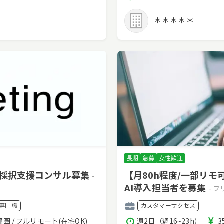
働
酬
時
＊＊＊＊＊
間
長期
急募
女性歓迎
・採択支援コンサル募集
【月80h程度/一部リ
-
AI導入担当者を募集
- 
職
専門職
カスタマーサクセス
種
稼
都圏 / フルリモート(在宅OK)
週2日（週16~23h）
3