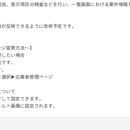
追加、表示項目の精査などを行い、一覧画面における案件情報
真が反映できるように改修予定です。
ージ変更方法～】
更したい場合
能です。
す。
を選択▶応募者管理ページ
について
ドして設定できます。
ォルト画像に設定されます。