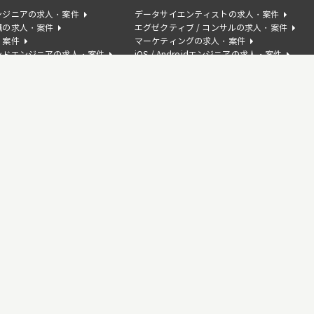
ンジニアの求人・案件
データサイエンティストの求人・案件
職の求人・案件
エグゼクティブ / コンサルの求人・案件
・案件
マーケティングの求人・案件
ンドエンジニアの求人・案件
iOS / Androidエンジニアの求人・案件
の求人・案件
AIコンサルタントの求人・案件
サクセスの求人・案件
人・案件
Swiftの求人・案件
案件
C#の求人・案件
求人・案件
Kotlinの求人・案件
人・案件
AWSの求人・案件
人・案件
Photoshopの求人・案件
ceの求人・案件
Tableauの求人・案件
・案件
Ruby on Railsの求人・案件
求人・案件
Node.jsの求人・案件
ptの求人・案件
Rubyの求人・案件