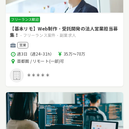
フリーランス歓迎
【基本リモ】Web制作・受託開発の法人営業担当募
集！
- フリーランス案件・副業求人
職
営業
種
稼
報
週3日（週24~31h）
35万〜70万
働
酬
エ
首都圏 / リモート(一部)可
時
リ
間
ア
＊＊＊＊＊