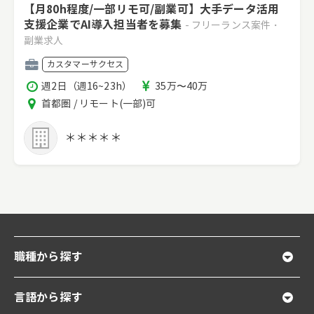
【月80h程度/一部リモ可/副業可】大手データ活用
支援企業でAI導入担当者を募集
- フリーランス案件・
副業求人
職
カスタマーサクセス
種
稼
報
週2日（週16~23h）
35万〜40万
働
酬
エ
首都圏 / リモート(一部)可
時
リ
間
ア
＊＊＊＊＊
職種から探す
言語から探す