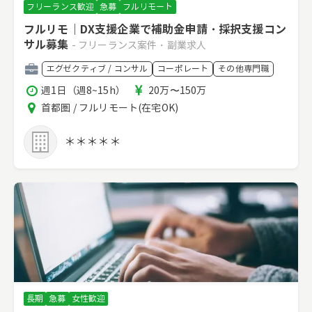
フリーランス歓迎
急募
フルリモート
フルリモ｜DX支援企業で補助金申請・採択支援コン
サル募集
- フリーランス案件・副業求人
職
エグゼクティブ / コンサル
コーポレート
その他専門職
種
稼
報
週1日（週8~15h）
20万〜150万
働
酬
エ
首都圏 / フルリモート(在宅OK)
時
リ
間
ア
＊＊＊＊＊
長期
急募
女性歓迎