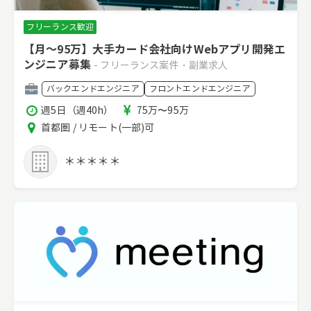
フリーランス歓迎
【月～95万】大手カード会社向けWebアプリ開発エ
ンジニア募集
- フリーランス案件・副業求人
職
バックエンドエンジニア
フロントエンドエンジニア
種
稼
報
週5日（週40h）
75万〜95万
働
酬
エ
首都圏 / リモート(一部)可
時
リ
間
ア
＊＊＊＊＊