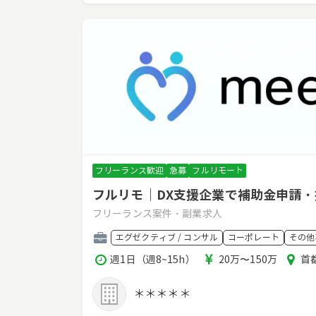
フリーランス歓迎
急募
フルリモート
フルリモ｜DX支援企業で補助金申請
フリーランス案件・副業求人
職
エグゼクティブ / コンサル
コーポレート
その他
種
稼
報
エ
週1日（週8~15h）
20万〜150万
首
働
酬
リ
時
ア
＊＊＊＊＊
間