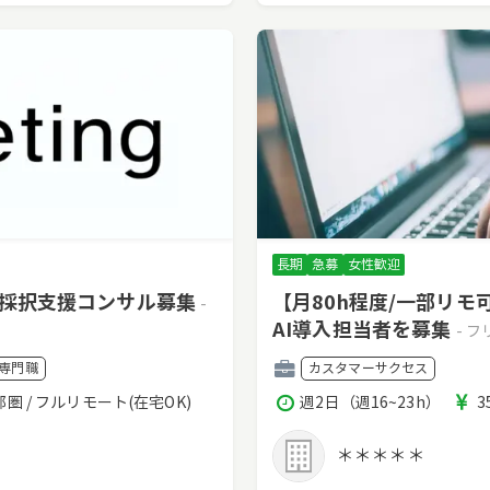
長期
急募
女性歓迎
・採択支援コンサル募集
【月80h程度/一部リ
-
AI導入担当者を募集
- 
職
専門職
カスタマーサクセス
種
稼
都圏 / フルリモート(在宅OK)
週2日（週16~23h）
3
働
時
＊＊＊＊＊
間