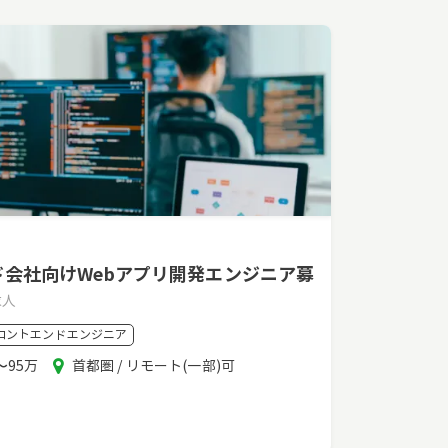
ド会社向けWebアプリ開発エンジニア募
求人
ロントエンドエンジニア
エ
〜95万
首都圏 / リモート(一部)可
リ
ア