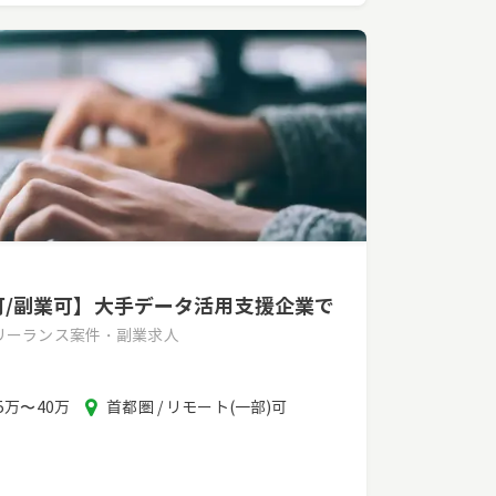
モ可/副業可】大手データ活用支援企業で
フリーランス案件・副業求人
報
エ
5万〜40万
首都圏 / リモート(一部)可
酬
リ
ア