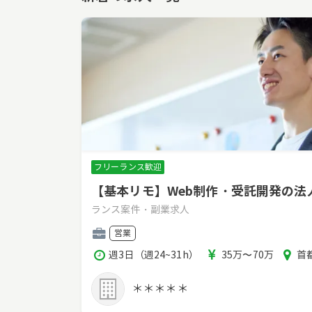
フリーランス歓迎
【基本リモ】Web制作・受託開発の
ランス案件・副業求人
職
営業
種
稼
報
エ
週3日（週24~31h）
35万〜70万
首都
働
酬
リ
時
ア
＊＊＊＊＊
間