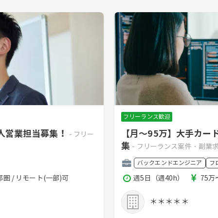
フリーランス歓迎
法人営業担当募集！
【月～95万】大手カー
- フリー
集
- フリーランス案件・副業
職
バックエンドエンジニア
フ
種
稼
報
圏 / リモート(一部)可
週5日（週40h）
75万
働
酬
時
＊＊＊＊＊
間