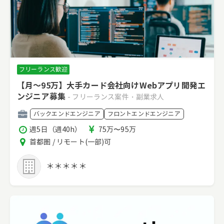
フリーランス歓迎
【月～95万】大手カード会社向けWebアプリ開発エ
ンジニア募集
- フリーランス案件・副業求人
職
バックエンドエンジニア
フロントエンドエンジニア
種
稼
報
週5日（週40h）
75万〜95万
働
酬
エ
首都圏 / リモート(一部)可
時
リ
間
ア
＊＊＊＊＊