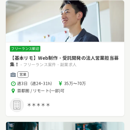
フリーランス歓迎
【基本リモ】Web制作・受託開発の法人営業担当募
集！
- フリーランス案件・副業求人
職
営業
種
稼
報
週3日（週24~31h）
35万〜70万
働
酬
エ
首都圏 / リモート(一部)可
時
リ
間
ア
＊＊＊＊＊