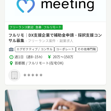
フリーランス歓迎
急募
フルリモート
フルリモ｜DX支援企業で補助金申請・採択支援コン
サル募集
- フリーランス案件・副業求人
職
エグゼクティブ / コンサル
コーポレート
その他専門職
種
稼
報
週1日（週8~15h）
20万〜150万
働
酬
エ
首都圏 / フルリモート(在宅OK)
時
リ
間
ア
＊＊＊＊＊