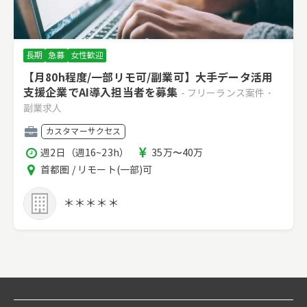
長期
急募
女性歓迎
【月80h程度/一部リモ可/副業可】大手データ活用
支援企業でAI導入担当者を募集
- フリーランス案件・
副業求人
職
カスタマーサクセス
種
稼
報
週2日（週16~23h）
35万〜40万
働
酬
エ
首都圏 / リモート(一部)可
時
リ
間
ア
＊＊＊＊＊