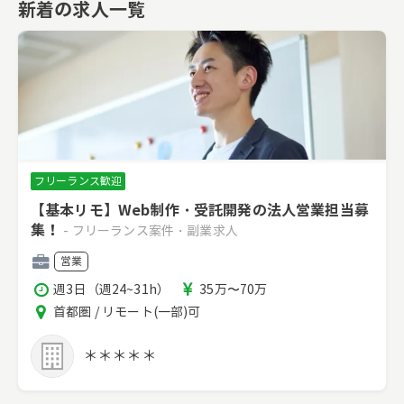
新着の求人一覧
フリーランス歓迎
【基本リモ】Web制作・受託開発の法人営業担当募
集！
- フリーランス案件・副業求人
職
営業
種
稼
報
週3日（週24~31h）
35万〜70万
働
酬
エ
首都圏 / リモート(一部)可
時
リ
間
ア
＊＊＊＊＊