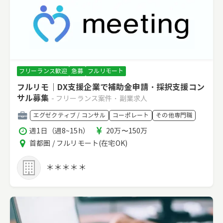
フリーランス歓迎
急募
フルリモート
フルリモ｜DX支援企業で補助金申請・採択支援コン
サル募集
- フリーランス案件・副業求人
職
エグゼクティブ / コンサル
コーポレート
その他専門職
種
稼
報
週1日（週8~15h）
20万〜150万
働
酬
エ
首都圏 / フルリモート(在宅OK)
時
リ
間
ア
＊＊＊＊＊