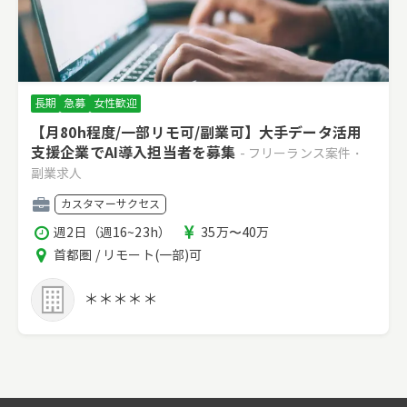
長期
急募
女性歓迎
【月80h程度/一部リモ可/副業可】大手データ活用
支援企業でAI導入担当者を募集
- フリーランス案件・
副業求人
職
カスタマーサクセス
種
稼
報
週2日（週16~23h）
35万〜40万
働
酬
エ
首都圏 / リモート(一部)可
時
リ
間
ア
＊＊＊＊＊