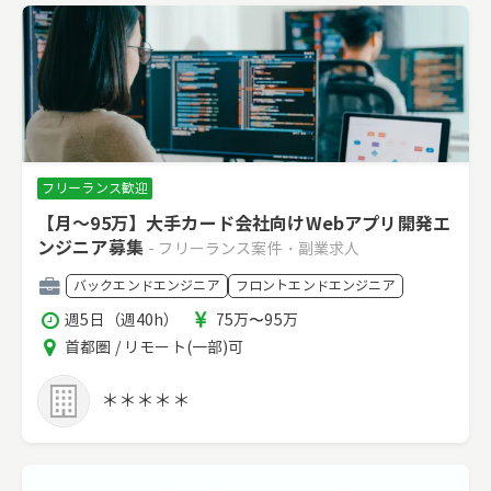
フリーランス歓迎
【月～95万】大手カード会社向けWebアプリ開発エ
ンジニア募集
- フリーランス案件・副業求人
職
バックエンドエンジニア
フロントエンドエンジニア
種
稼
報
週5日（週40h）
75万〜95万
働
酬
エ
首都圏 / リモート(一部)可
時
リ
間
ア
＊＊＊＊＊