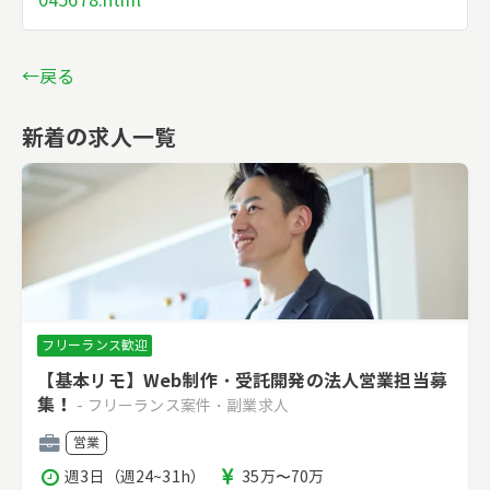
045678.html
←戻る
新着の求人一覧
フリーランス歓迎
【基本リモ】Web制作・受託開発の法人営業担当募
集！
- フリーランス案件・副業求人
職
営業
種
稼
報
週3日（週24~31h）
35万〜70万