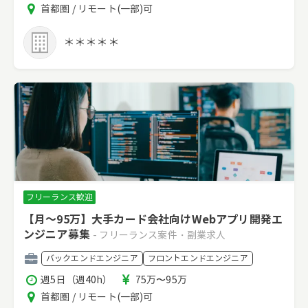
働
酬
エ
首都圏 / リモート(一部)可
時
リ
間
ア
＊＊＊＊＊
フリーランス歓迎
【月～95万】大手カード会社向けWebアプリ開発エ
ンジニア募集
- フリーランス案件・副業求人
職
バックエンドエンジニア
フロントエンドエンジニア
種
稼
報
週5日（週40h）
75万〜95万
働
酬
エ
首都圏 / リモート(一部)可
時