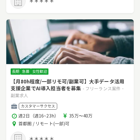
＊＊＊＊＊
長期
急募
女性歓迎
【月80h程度/一部リモ可/副業可】大手データ活用
支援企業でAI導入担当者を募集
- フリーランス案件・
副業求人
職
カスタマーサクセス
種
稼
報
週2日（週16~23h）
35万〜40万
働
酬
エ
首都圏 / リモート(一部)可
時
リ
間
ア
＊＊＊＊＊