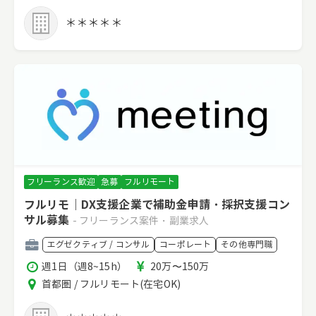
リ
間
ア
＊＊＊＊＊
フリーランス歓迎
急募
フルリモート
フルリモ｜DX支援企業で補助金申請・採択支援コン
サル募集
- フリーランス案件・副業求人
職
エグゼクティブ / コンサル
コーポレート
その他専門職
種
稼
報
週1日（週8~15h）
20万〜150万
働
酬
エ
首都圏 / フルリモート(在宅OK)
時
リ
間
ア