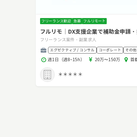
フリーランス歓迎
急募
フルリモート
フルリモ｜DX支援企業で補助金申請
フリーランス案件・副業求人
職
エグゼクティブ / コンサル
コーポレート
その他
種
稼
報
エ
週1日（週8~15h）
20万〜150万
首
働
酬
リ
時
ア
＊＊＊＊＊
間