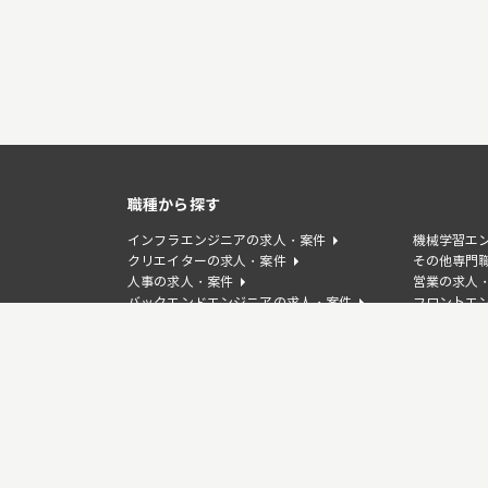
職種から探す
インフラエンジニアの求人・案件
機械学習エ
クリエイターの求人・案件
その他専門
人事の求人・案件
営業の求人
バックエンドエンジニアの求人・案件
フロントエ
WEBディレクターの求人・案件
デザイナー
事業企画/PdMの求人・案件
カスタマー
言語から探す
TypeScriptの求人・案件
Javaの求
PHPの求人・案件
Goの求人・
Laravelの求人・案件
Djangoの