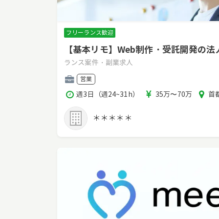
フリーランス歓迎
【基本リモ】Web制作・受託開発の
ランス案件・副業求人
職
営業
種
稼
報
エ
週3日（週24~31h）
35万〜70万
首都
働
酬
リ
時
ア
＊＊＊＊＊
間