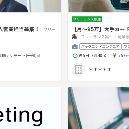
フリーランス歓迎
法人営業担当募集！
【月～95万】大手カー
- フリー
集
- フリーランス案件・副業
職
バックエンドエンジニア
フ
種
稼
報
圏 / リモート(一部)可
週5日（週40h）
75万
働
酬
時
＊＊＊＊＊
間