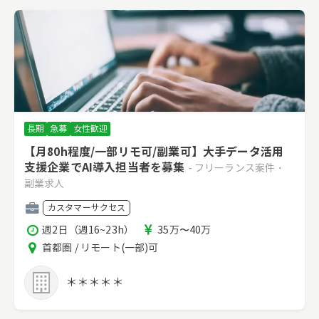
長期
急募
女性歓迎
【月80h程度/一部リモ可/副業可】大手データ活用
支援企業でAI導入担当者を募集
- フリーランス案件・
副業求人
職
カスタマーサクセス
種
稼
報
週2日（週16~23h）
35万〜40万
働
酬
エ
首都圏 / リモート(一部)可
時
リ
間
ア
＊＊＊＊＊