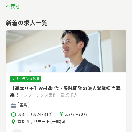
←戻る
新着の求人一覧
フリーランス歓迎
【基本リモ】Web制作・受託開発の法人営業担当募
集！
- フリーランス案件・副業求人
職
営業
種
稼
報
週3日（週24~31h）
35万〜70万
働
酬
エ
首都圏 / リモート(一部)可
時
リ
間
ア