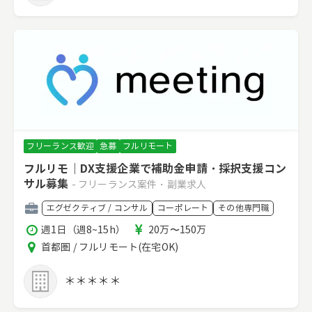
フリーランス歓迎
急募
フルリモート
フルリモ｜DX支援企業で補助金申請・採択支援コン
サル募集
- フリーランス案件・副業求人
職
エグゼクティブ / コンサル
コーポレート
その他専門職
種
稼
報
週1日（週8~15h）
20万〜150万
働
酬
エ
首都圏 / フルリモート(在宅OK)
時
リ
間
ア
＊＊＊＊＊