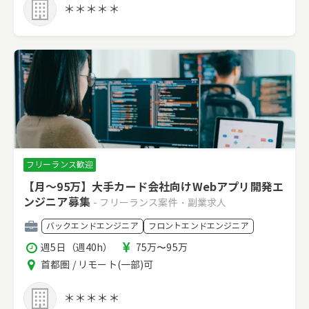
＊＊＊＊＊
フリーランス歓迎
【月～95万】大手カード会社向けWebアプリ開発エ
ンジニア募集
- フリーランス案件・副業求人
職
バックエンドエンジニア
フロントエンドエンジニア
種
稼
報
週5日（週40h）
75万〜95万
働
酬
エ
首都圏 / リモート(一部)可
時
リ
間
ア
＊＊＊＊＊