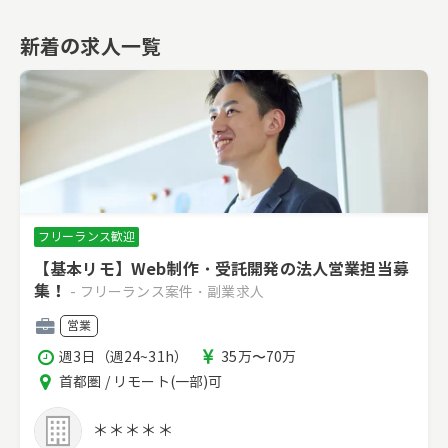
新着の求人一覧
フリーランス歓迎
【基本リモ】Web制作・受託開発の法人営業担当募
集！
- フリーランス案件・副業求人
職
営業
種
稼
報
週3日（週24~31h）
35万〜70万
働
酬
エ
首都圏 / リモート(一部)可
時
リ
間
ア
＊＊＊＊＊