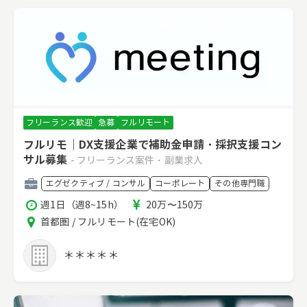
フリーランス歓迎
急募
フルリモート
フルリモ｜DX支援企業で補助金申請・採択支援コン
サル募集
- フリーランス案件・副業求人
職
エグゼクティブ / コンサル
コーポレート
その他専門職
種
稼
報
週1日（週8~15h）
20万〜150万
働
酬
エ
首都圏 / フルリモート(在宅OK)
時
リ
間
ア
＊＊＊＊＊