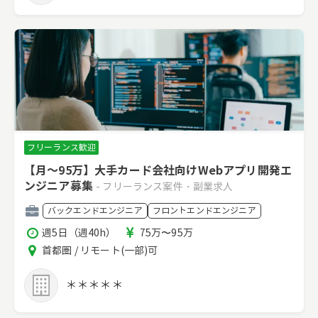
フリーランス歓迎
【月～95万】大手カード会社向けWebアプリ開発エ
ンジニア募集
- フリーランス案件・副業求人
職
バックエンドエンジニア
フロントエンドエンジニア
種
稼
報
週5日（週40h）
75万〜95万
働
酬
エ
首都圏 / リモート(一部)可
時
リ
間
ア
＊＊＊＊＊