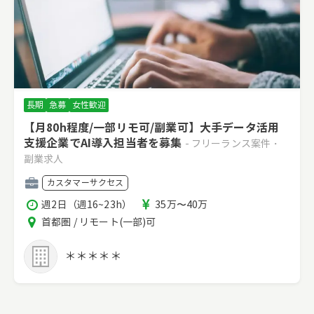
長期
急募
女性歓迎
【月80h程度/一部リモ可/副業可】大手データ活用
支援企業でAI導入担当者を募集
- フリーランス案件・
副業求人
職
カスタマーサクセス
種
稼
報
週2日（週16~23h）
35万〜40万
働
酬
エ
首都圏 / リモート(一部)可
時
リ
間
ア
＊＊＊＊＊