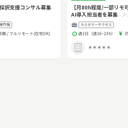
・採択支援コンサル募集
【月80h程度/一部リ
-
AI導入担当者を募集
- 
職
専門職
カスタマーサクセス
種
稼
都圏 / フルリモート(在宅OK)
週2日（週16~23h）
3
働
時
＊＊＊＊＊
間