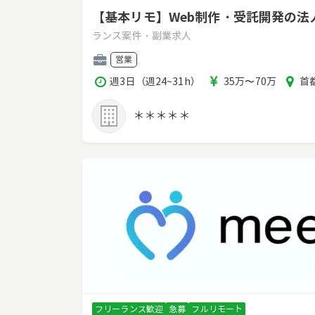
【基本リモ】Web制作・受託開発の
ランス案件・副業求人
職
営業
種
稼
報
エ
週3日（週24~31h）
35万〜70万
首都
働
酬
リ
時
ア
＊＊＊＊＊
間
フリーランス歓迎
急募
フルリモート