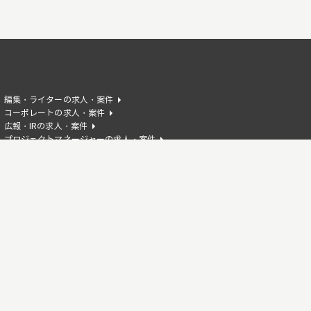
編集・ライターの求人・案件
コーポレートの求人・案件
広報・IRの求人・案件
プロジェクトマネージャーの求人・案件
AIエンジニアの求人・案件
HTMLの求人・案件
Reactの求人・案件
Flutterの求人・案件
Azureの求人・案件
Illustratorの求人・案件
Apexの求人・案件
Next.jsの求人・案件