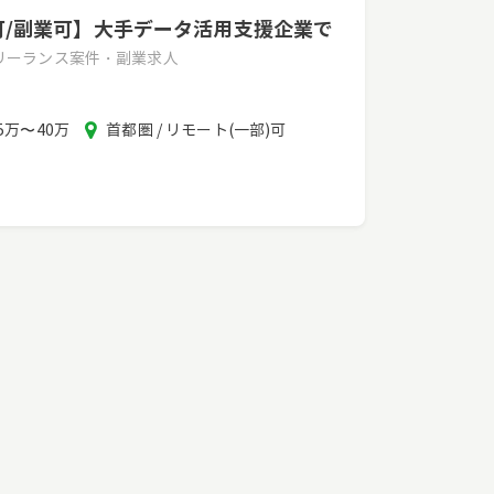
モ可/副業可】大手データ活用支援企業で
フリーランス案件・副業求人
報
エ
5万〜40万
首都圏 / リモート(一部)可
酬
リ
ア