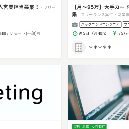
法人営業担当募集！
【月～95万】大手カー
- フリー
集
- フリーランス案件・副業
職
バックエンドエンジニア
フ
種
稼
報
圏 / リモート(一部)可
週5日（週40h）
75万
働
酬
時
＊＊＊＊＊
間
長期
急募
女性歓迎