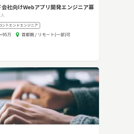
ド会社向けWebアプリ開発エンジニア募
求人
ロントエンドエンジニア
エ
〜95万
首都圏 / リモート(一部)可
リ
ア