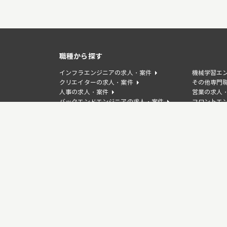
職種から探す
インフラエンジニアの求人・案件
機械学習エ
クリエイターの求人・案件
その他専門
人事の求人・案件
営業の求人
バックエンドエンジニアの求人・案件
フロントエ
WEBディレクターの求人・案件
デザイナー
事業企画/PdMの求人・案件
カスタマー
言語から探す
TypeScriptの求人・案件
Javaの求
PHPの求人・案件
Goの求人・
Laravelの求人・案件
Djangoの
Springの求人・案件
Unityの求
GCPの求人・案件
Figmaの求
WordPressの求人・案件
Salesfor
RPAの求人・案件
SEOの求人