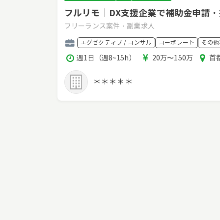
フルリモ｜DX支援企業で補助金申請
フリーランス案件・副業求人
職
エグゼクティブ / コンサル
コーポレート
その他
種
稼
報
エ
週1日（週8~15h）
20万〜150万
首
働
酬
リ
時
ア
＊＊＊＊＊
間