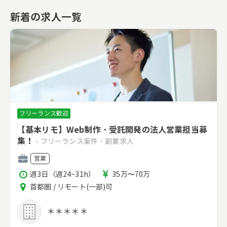
新着の求人一覧
フリーランス歓迎
【基本リモ】Web制作・受託開発の法人営業担当募
集！
- フリーランス案件・副業求人
職
営業
種
稼
報
週3日（週24~31h）
35万〜70万
働
酬
エ
首都圏 / リモート(一部)可
時
リ
間
ア
＊＊＊＊＊