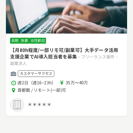
長期
急募
女性歓迎
【月80h程度/一部リモ可/副業可】大手データ活用
支援企業でAI導入担当者を募集
- フリーランス案件・
副業求人
職
カスタマーサクセス
種
稼
報
週2日（週16~23h）
35万〜40万
働
酬
エ
首都圏 / リモート(一部)可
時
リ
間
ア
＊＊＊＊＊