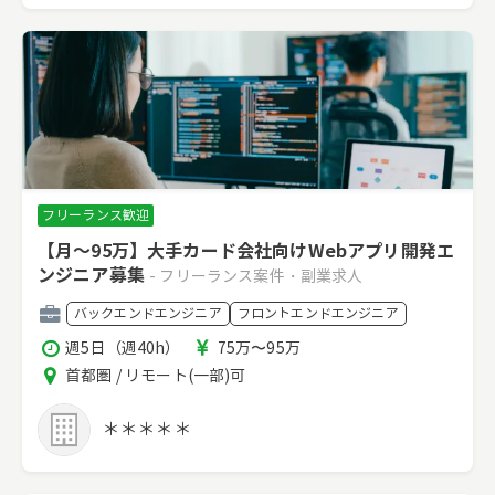
フリーランス歓迎
【月～95万】大手カード会社向けWebアプリ開発エ
ンジニア募集
- フリーランス案件・副業求人
職
バックエンドエンジニア
フロントエンドエンジニア
種
稼
報
週5日（週40h）
75万〜95万
働
酬
エ
首都圏 / リモート(一部)可
時
リ
間
ア
＊＊＊＊＊