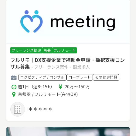
フリーランス歓迎
急募
フルリモート
フルリモ｜DX支援企業で補助金申請・採択支援コン
サル募集
- フリーランス案件・副業求人
職
エグゼクティブ / コンサル
コーポレート
その他専門職
種
稼
報
週1日（週8~15h）
20万〜150万
働
酬
エ
首都圏 / フルリモート(在宅OK)
時
リ
間
ア
＊＊＊＊＊