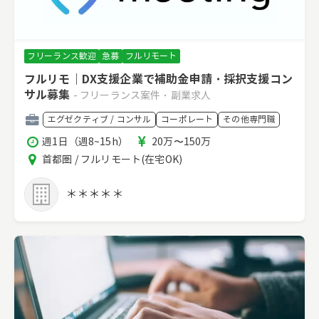
フリーランス歓迎
急募
フルリモート
フルリモ｜DX支援企業で補助金申請・採択支援コン
サル募集
- フリーランス案件・副業求人
職
エグゼクティブ / コンサル
コーポレート
その他専門職
種
稼
報
週1日（週8~15h）
20万〜150万
働
酬
エ
首都圏 / フルリモート(在宅OK)
時
リ
間
ア
＊＊＊＊＊