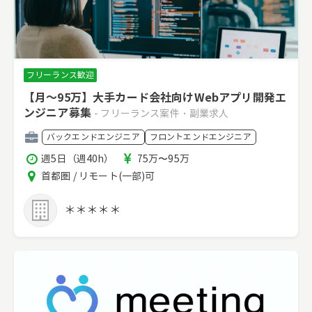
フリーランス歓迎
【月～95万】大手カード会社向けWebアプリ開発エ
ンジニア募集
- フリーランス案件・副業求人
職
バックエンドエンジニア
フロントエンドエンジニア
種
稼
報
週5日（週40h）
75万〜95万
働
酬
エ
首都圏 / リモート(一部)可
時
リ
間
ア
＊＊＊＊＊