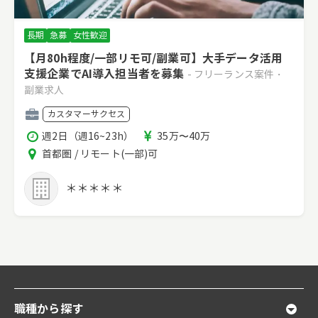
長期
急募
女性歓迎
【月80h程度/一部リモ可/副業可】大手データ活用
支援企業でAI導入担当者を募集
- フリーランス案件・
副業求人
職
カスタマーサクセス
種
稼
報
週2日（週16~23h）
35万〜40万
働
酬
エ
首都圏 / リモート(一部)可
時
リ
間
ア
＊＊＊＊＊
職種から探す