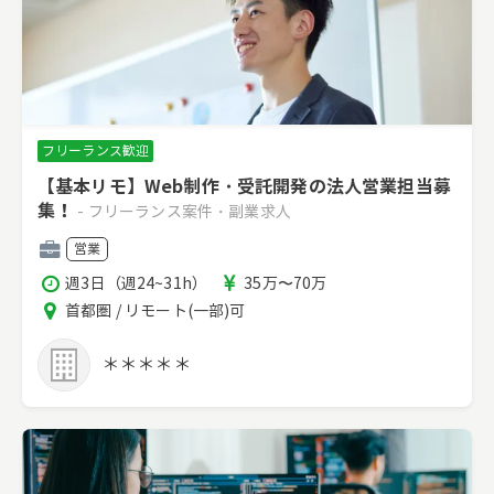
フリーランス歓迎
【基本リモ】Web制作・受託開発の法人営業担当募
集！
- フリーランス案件・副業求人
職
営業
種
稼
報
週3日（週24~31h）
35万〜70万
働
酬
エ
首都圏 / リモート(一部)可
時
リ
間
ア
＊＊＊＊＊