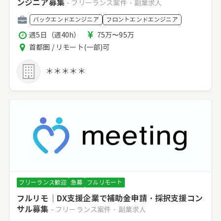
ンジニア募集
- フリーランス案件・副業求人
職
バックエンドエンジニア
フロントエンドエンジニア
種
稼
報
週5日（週40h）
75万〜95万
働
酬
エ
首都圏 / リモート(一部)可
時
リ
間
ア
＊＊＊＊＊
フリーランス歓迎
急募
フルリモート
フルリモ｜DX支援企業で補助金申請・採択支援コン
サル募集
- フリーランス案件・副業求人