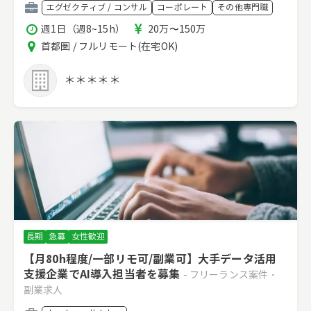
職
エグゼクティブ / コンサル
コーポレート
その他専門職
種
稼
報
週1日（週8~15h）
20万〜150万
働
酬
エ
首都圏 / フルリモート(在宅OK)
時
リ
間
ア
＊＊＊＊＊
長期
急募
女性歓迎
【月80h程度/一部リモ可/副業可】大手データ活用
支援企業でAI導入担当者を募集
- フリーランス案件・
副業求人