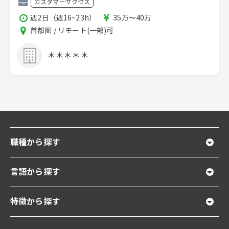
職
カスタマーサクセス
種
稼
報
週2日（週16~23h）
35万〜40万
働
酬
エ
首都圏 / リモート(一部)可
時
リ
間
ア
＊＊＊＊＊
職種から探す
言語から探す
特徴から探す