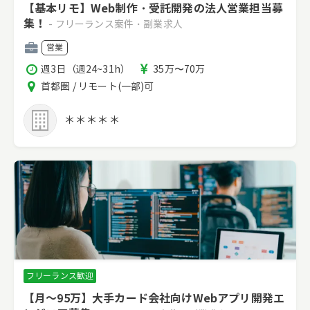
【基本リモ】Web制作・受託開発の法人営業担当募
集！
- フリーランス案件・副業求人
職
営業
種
稼
報
週3日（週24~31h）
35万〜70万
働
酬
エ
首都圏 / リモート(一部)可
時
リ
間
ア
＊＊＊＊＊
フリーランス歓迎
【月～95万】大手カード会社向けWebアプリ開発エ