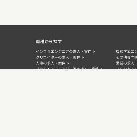
職種から探す
インフラエンジニアの求人・案件
機械学習エ
クリエイターの求人・案件
その他専門
人事の求人・案件
営業の求人
バックエンドエンジニアの求人・案件
フロントエ
WEBディレクターの求人・案件
デザイナー
事業企画/PdMの求人・案件
カスタマー
言語から探す
TypeScriptの求人・案件
Javaの求
PHPの求人・案件
Goの求人・
Laravelの求人・案件
Djangoの
Springの求人・案件
Unityの求
GCPの求人・案件
Figmaの求