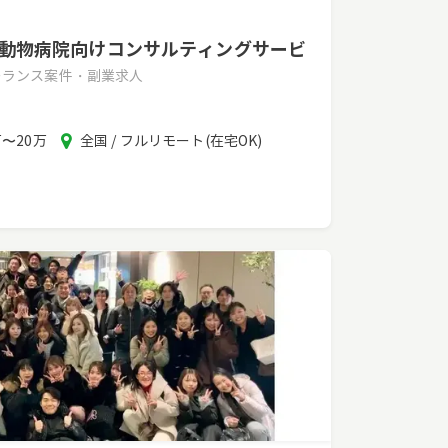
】動物病院向けコンサルティングサービ
リーランス案件・副業求人
エ
万〜20万
全国 / フルリモート(在宅OK)
リ
ア