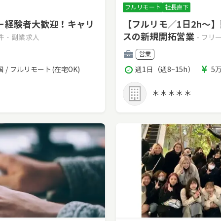
フルリモート
社長直下
ー経験者大歓迎！キャリ
【フルリモ／1日2h～
スの新規開拓営業
案件・副業求人
- フ
職
営業
種
稼
報
国 / フルリモート(在宅OK)
週1日（週8~15h）
5
働
酬
時
＊＊＊＊＊
間