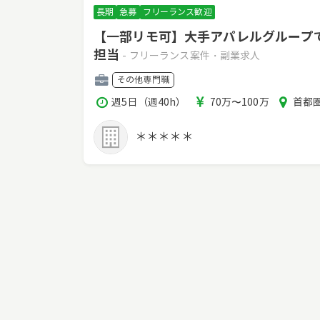
長期
急募
フリーランス歓迎
【一部リモ可】大手アパレルグループ
担当
- フリーランス案件・副業求人
職
その他専門職
種
稼
報
エ
週5日（週40h）
70万〜100万
首都圏
働
酬
リ
時
ア
＊＊＊＊＊
間