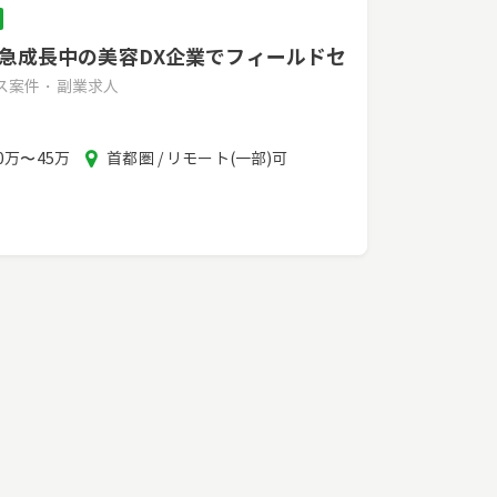
】急成長中の美容DX企業でフィールドセ
ンス案件・副業求人
報
エ
0万〜45万
首都圏 / リモート(一部)可
酬
リ
ア