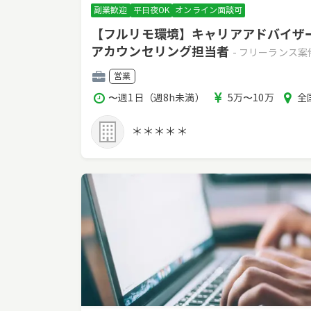
副業歓迎
平日夜OK
オンライン面談可
【フルリモ環境】キャリアアドバイザ
アカウンセリング担当者
- フリーランス
職
営業
種
稼
報
エ
〜週1日（週8h未満）
5万〜10万
全
働
酬
リ
時
ア
＊＊＊＊＊
間