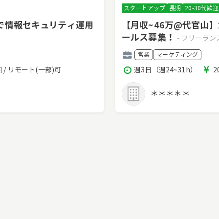
スタートアップ
長期
20-30代歓迎
で情報セキュリティ運用
【月収~46万@代官山
ールス募集！
- フリーラ
職
営業
マーケティング
種
稼
 / リモート(一部)可
週3日（週24~31h）
2
働
時
＊＊＊＊＊
間