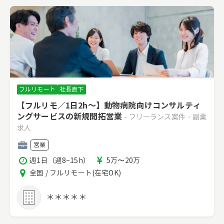
フルリモート
社長直下
【フルリモ／1日2h～】動物病院向けコンサルティ
ングサービスの新規開拓営業
- フリーランス案件・副業
求人
職
営業
種
稼
報
週1日（週8~15h）
5万〜20万
働
酬
エ
全国 / フルリモート(在宅OK)
時
リ
間
ア
＊＊＊＊＊