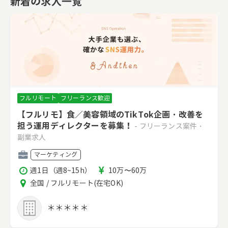
新着の求人一覧
フルリモート
フリーランス歓迎
【フルリモ】食／美容領域のTikTok企画・改善を
担う運用ディレクターを募集！
- フリーランス案件・
副業求人
職
マーケティング
種
稼
報
週1日（週8~15h）
10万〜60万
働
酬
エ
全国 / フルリモート(在宅OK)
時
リ
間
ア
＊＊＊＊＊