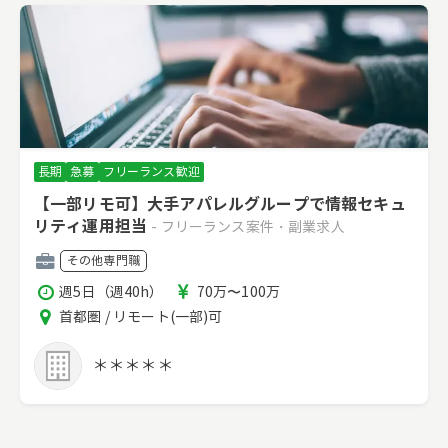
長期
急募
フリーランス歓迎
【一部リモ可】大手アパレルグループで情報セキュ
リティ運用担当
- フリーランス案件・副業求人
職
その他専門職
種
稼
報
週5日（週40h）
70万〜100万
働
酬
エ
首都圏 / リモート(一部)可
時
リ
間
ア
＊＊＊＊＊