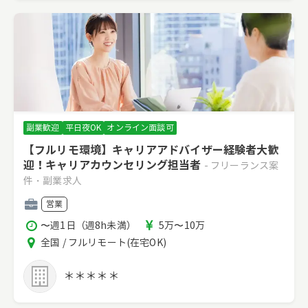
副業歓迎
平日夜OK
オンライン面談可
【フルリモ環境】キャリアアドバイザー経験者大歓
迎！キャリアカウンセリング担当者
- フリーランス案
件・副業求人
職
営業
種
稼
報
〜週1日（週8h未満）
5万〜10万
働
酬
エ
全国 / フルリモート(在宅OK)
時
リ
間
ア
＊＊＊＊＊