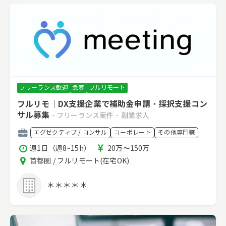
フリーランス歓迎
急募
フルリモート
フルリモ｜DX支援企業で補助金申請・採択支援コン
サル募集
- フリーランス案件・副業求人
職
エグゼクティブ / コンサル
コーポレート
その他専門職
種
稼
報
週1日（週8~15h）
20万〜150万
働
酬
エ
首都圏 / フルリモート(在宅OK)
時
リ
間
ア
＊＊＊＊＊