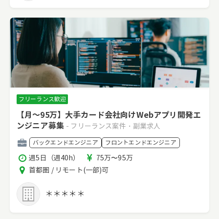
フリーランス歓迎
【月～95万】大手カード会社向けWebアプリ開発エ
ンジニア募集
- フリーランス案件・副業求人
職
バックエンドエンジニア
フロントエンドエンジニア
種
稼
報
週5日（週40h）
75万〜95万
働
酬
エ
首都圏 / リモート(一部)可
時
リ
間
ア
＊＊＊＊＊