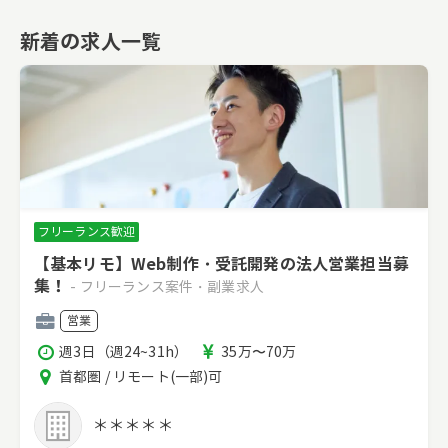
新着の求人一覧
フリーランス歓迎
【基本リモ】Web制作・受託開発の法人営業担当募
集！
- フリーランス案件・副業求人
職
営業
種
稼
報
週3日（週24~31h）
35万〜70万
働
酬
エ
首都圏 / リモート(一部)可
時
リ
間
ア
＊＊＊＊＊