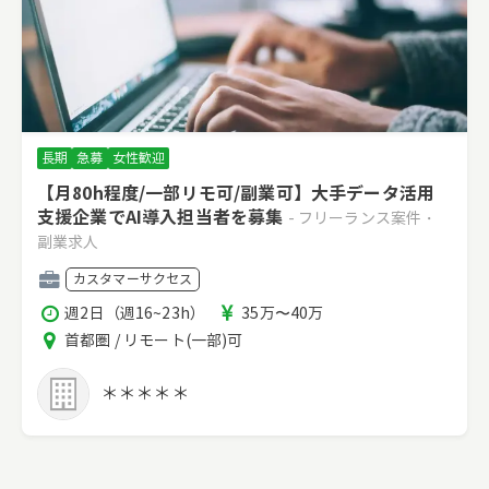
長期
急募
女性歓迎
【月80h程度/一部リモ可/副業可】大手データ活用
支援企業でAI導入担当者を募集
- フリーランス案件・
副業求人
職
カスタマーサクセス
種
稼
報
週2日（週16~23h）
35万〜40万
働
酬
エ
首都圏 / リモート(一部)可
時
リ
間
ア
＊＊＊＊＊