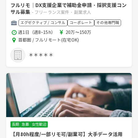
フルリモ｜DX支援企業で補助金申請・採択支援コン
サル募集
- フリーランス案件・副業求人
職
エグゼクティブ / コンサル
コーポレート
その他専門職
種
稼
報
週1日（週8~15h）
20万〜150万
働
酬
エ
首都圏 / フルリモート(在宅OK)
時
リ
間
ア
＊＊＊＊＊
長期
急募
女性歓迎
【月80h程度/一部リモ可/副業可】大手データ活用