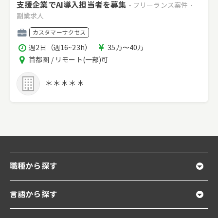
支援企業でAI導入担当者を募集
- フリーランス案件・
副業求人
職
カスタマーサクセス
種
稼
報
週2日（週16~23h）
35万〜40万
働
酬
エ
首都圏 / リモート(一部)可
時
リ
間
ア
＊＊＊＊＊
職種から探す
言語から探す