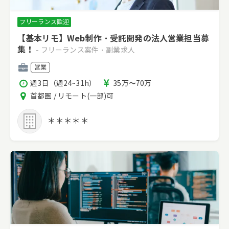
フリーランス歓迎
【基本リモ】Web制作・受託開発の法人営業担当募
集！
- フリーランス案件・副業求人
職
営業
種
稼
報
週3日（週24~31h）
35万〜70万
働
酬
エ
首都圏 / リモート(一部)可
時
リ
間
ア
＊＊＊＊＊