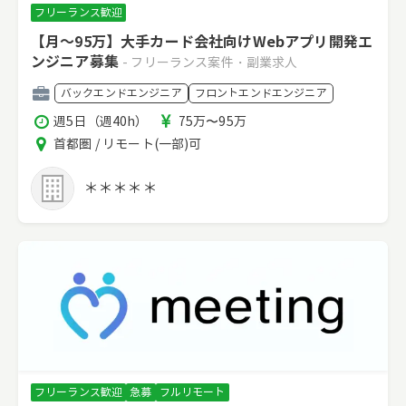
フリーランス歓迎
【月～95万】大手カード会社向けWebアプリ開発エ
ンジニア募集
- フリーランス案件・副業求人
職
バックエンドエンジニア
フロントエンドエンジニア
種
稼
報
週5日（週40h）
75万〜95万
働
酬
エ
首都圏 / リモート(一部)可
時
リ
間
ア
＊＊＊＊＊
フリーランス歓迎
急募
フルリモート