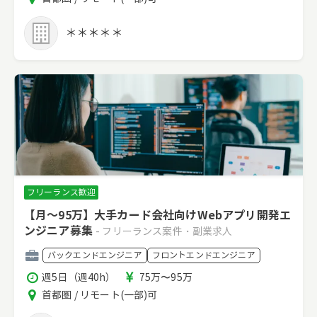
時
リ
間
ア
＊＊＊＊＊
フリーランス歓迎
【月～95万】大手カード会社向けWebアプリ開発エ
ンジニア募集
- フリーランス案件・副業求人
職
バックエンドエンジニア
フロントエンドエンジニア
種
稼
報
週5日（週40h）
75万〜95万
働
酬
エ
首都圏 / リモート(一部)可
時
リ
間