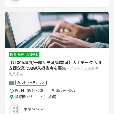
長期
急募
女性歓迎
【月80h程度/一部リモ可/副業可】大手データ活用
支援企業でAI導入担当者を募集
- フリーランス案件・
副業求人
職
カスタマーサクセス
種
稼
報
週2日（週16~23h）
35万〜40万
働
酬
エ
首都圏 / リモート(一部)可
時
リ
間
ア
＊＊＊＊＊