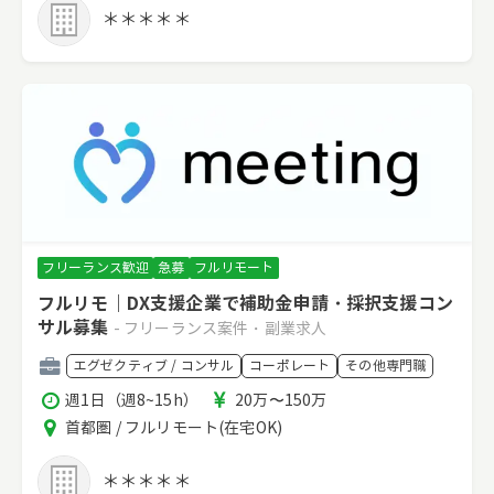
ア
＊＊＊＊＊
フリーランス歓迎
急募
フルリモート
フルリモ｜DX支援企業で補助金申請・採択支援コン
サル募集
- フリーランス案件・副業求人
職
エグゼクティブ / コンサル
コーポレート
その他専門職
種
稼
報
週1日（週8~15h）
20万〜150万
働
酬
エ
首都圏 / フルリモート(在宅OK)
時
リ
間
ア
＊＊＊＊＊