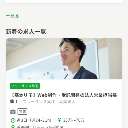
←戻る
新着の求人一覧
フリーランス歓迎
【基本リモ】Web制作・受託開発の法人営業担当募
集！
- フリーランス案件・副業求人
職
営業
種
稼
報
週3日（週24~31h）
35万〜70万
働
酬
エ
首都圏 / リモート(一部)可