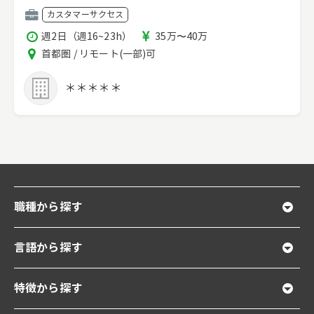
職
カスタマーサクセス
種
稼
報
週2日（週16~23h）
35万〜40万
働
酬
エ
首都圏 / リモート(一部)可
時
リ
間
ア
＊＊＊＊＊
職種から探す
言語から探す
特徴から探す