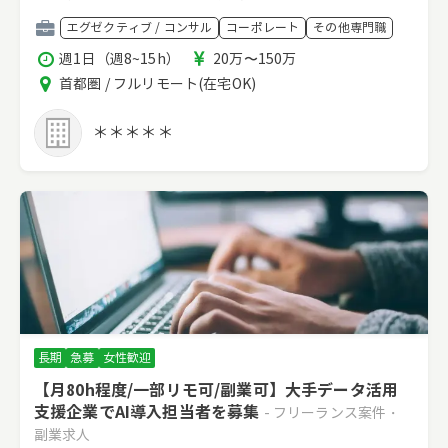
職
エグゼクティブ / コンサル
コーポレート
その他専門職
種
稼
報
週1日（週8~15h）
20万〜150万
働
酬
エ
首都圏 / フルリモート(在宅OK)
時
リ
間
ア
＊＊＊＊＊
長期
急募
女性歓迎
【月80h程度/一部リモ可/副業可】大手データ活用
支援企業でAI導入担当者を募集
- フリーランス案件・
副業求人