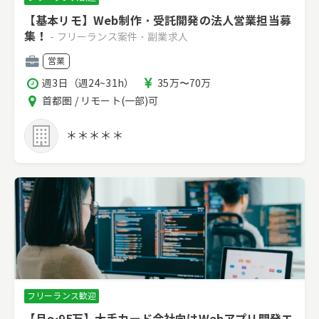
【基本リモ】Web制作・受託開発の法人営業担当募
集！
- フリーランス案件・副業求人
職
営業
種
稼
報
週3日（週24~31h）
35万〜70万
働
酬
エ
首都圏 / リモート(一部)可
時
リ
間
ア
＊＊＊＊＊
フリーランス歓迎