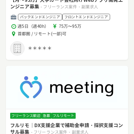
【月～95万】大手カード会社向けWebアプリ開発エ
ンジニア募集
- フリーランス案件・副業求人
職
バックエンドエンジニア
フロントエンドエンジニア
種
稼
報
週5日（週40h）
75万〜95万
働
酬
エ
首都圏 / リモート(一部)可
時
リ
間
ア
＊＊＊＊＊
フリーランス歓迎
急募
フルリモート
フルリモ｜DX支援企業で補助金申請・採択支援コン
サル募集
- フリーランス案件・副業求人