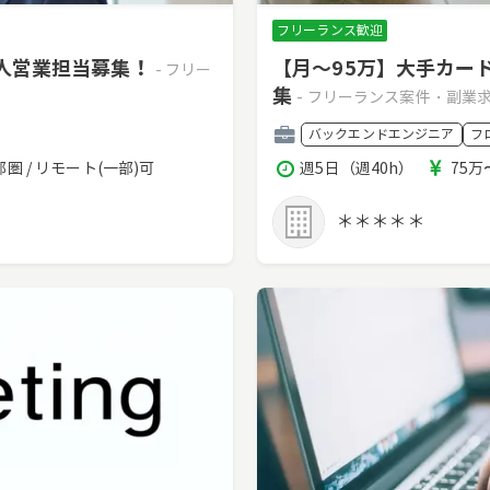
フリーランス歓迎
法人営業担当募集！
【月～95万】大手カー
- フリー
集
- フリーランス案件・副業
職
バックエンドエンジニア
フ
種
稼
報
圏 / リモート(一部)可
週5日（週40h）
75万
働
酬
時
＊＊＊＊＊
間