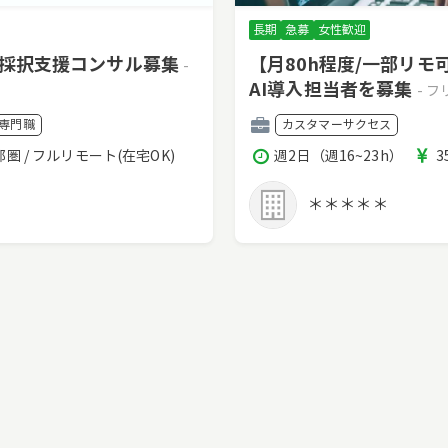
長期
急募
女性歓迎
・採択支援コンサル募集
【月80h程度/一部リ
-
AI導入担当者を募集
- 
職
専門職
カスタマーサクセス
種
稼
都圏 / フルリモート(在宅OK)
週2日（週16~23h）
3
働
時
＊＊＊＊＊
間