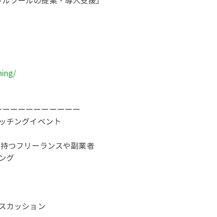
タルツールの提案・導入支援」
。
hing/
ーーーーーーーーーーー
マッチングイベント
を持つフリーランスや副業者
ング
ィスカッション