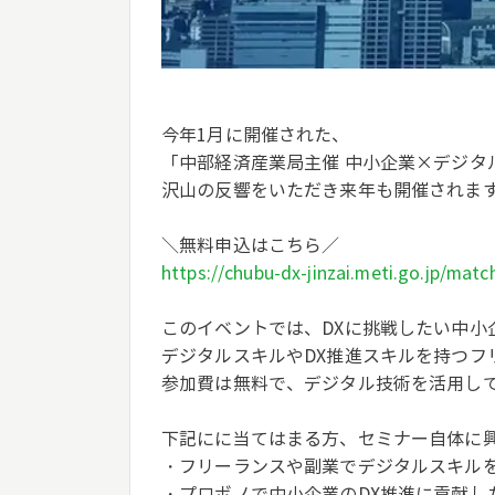
今年1月に開催された、
「中部経済産業局主催 中小企業×デジタ
沢山の反響をいただき来年も開催されま
＼無料申込はこちら／
https://chubu-dx-jinzai.meti.go.jp/matc
このイベントでは、DXに挑戦したい中小
デジタルスキルやDX推進スキルを持つフ
参加費は無料で、デジタル技術を活用し
下記にに当てはまる方、セミナー自体に
・フリーランスや副業でデジタルスキル
・プロボノで中小企業のDX推進に貢献し