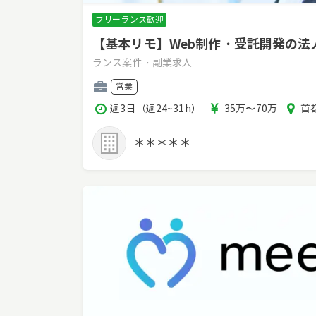
フリーランス歓迎
【基本リモ】Web制作・受託開発の
ランス案件・副業求人
職
営業
種
稼
報
エ
週3日（週24~31h）
35万〜70万
首都
働
酬
リ
時
ア
＊＊＊＊＊
間