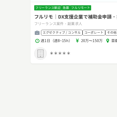
フリーランス歓迎
急募
フルリモート
フルリモ｜DX支援企業で補助金申請
フリーランス案件・副業求人
職
エグゼクティブ / コンサル
コーポレート
その他
種
稼
報
エ
週1日（週8~15h）
20万〜150万
首
働
酬
リ
時
ア
＊＊＊＊＊
間