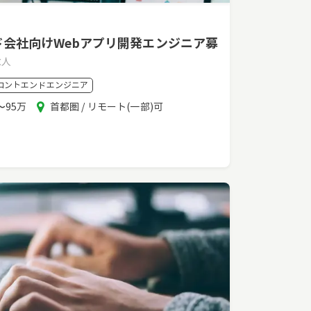
ド会社向けWebアプリ開発エンジニア募
求人
ロントエンドエンジニア
エ
〜95万
首都圏 / リモート(一部)可
リ
ア