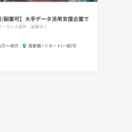
モ可/副業可】大手データ活用支援企業で
フリーランス案件・副業求人
報
エ
5万〜40万
首都圏 / リモート(一部)可
酬
リ
ア