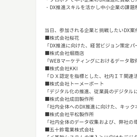
・DX推進スキルを活かし中小企業の課題
当日、参加される企業と挑戦したいDX案
■株式会社桜花
「DX推進に向けた、経営ビジョン策定パ
■株式会社堀商店
「WEBマーケティングにおけるデータ取
■株式会社KKI
「ＤＸ認定を指標とした、社内ＩＴ関連活
■株式会社トーメーポート
「デジタル化の推進、従業員のデジタル
■株式会社成田製作所
「社内全体へのDX推進に向けた、キック
■株式会社平松製作所
「社内全体のデータ収集および、弊社の
■五十鈴電業株式会社