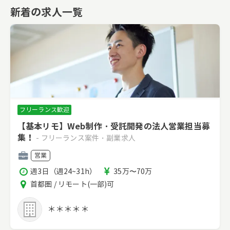
新着の求人一覧
フリーランス歓迎
【基本リモ】Web制作・受託開発の法人営業担当募
集！
- フリーランス案件・副業求人
職
営業
種
稼
報
週3日（週24~31h）
35万〜70万
働
酬
エ
首都圏 / リモート(一部)可
時
リ
間
ア
＊＊＊＊＊