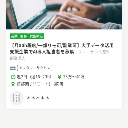
長期
急募
女性歓迎
【月80h程度/一部リモ可/副業可】大手データ活用
支援企業でAI導入担当者を募集
- フリーランス案件・
副業求人
職
カスタマーサクセス
種
稼
報
週2日（週16~23h）
35万〜40万
働
酬
エ
首都圏 / リモート(一部)可
時
リ
間
ア
＊＊＊＊＊