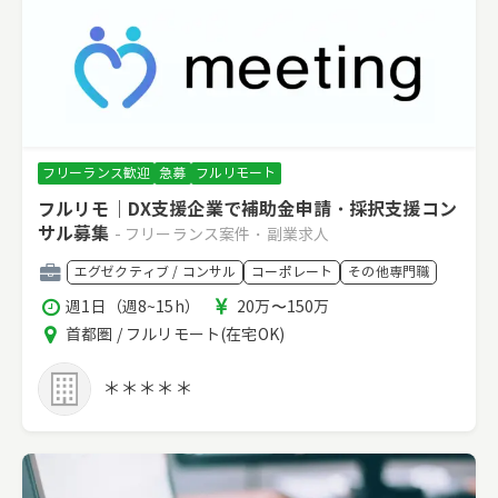
フリーランス歓迎
急募
フルリモート
フルリモ｜DX支援企業で補助金申請・採択支援コン
サル募集
- フリーランス案件・副業求人
職
エグゼクティブ / コンサル
コーポレート
その他専門職
種
稼
報
週1日（週8~15h）
20万〜150万
働
酬
エ
首都圏 / フルリモート(在宅OK)
時
リ
間
ア
＊＊＊＊＊