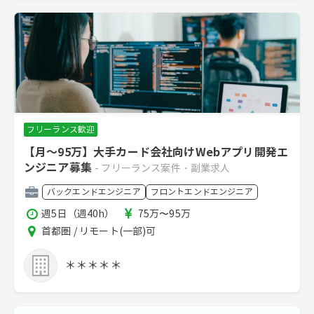
フリーランス歓迎
【月～95万】大手カード会社向けWebアプリ開発エ
ンジニア募集
- フリーランス案件・副業求人
職
バックエンドエンジニア
フロントエンドエンジニア
種
稼
報
週5日（週40h）
75万〜95万
働
酬
エ
首都圏 / リモート(一部)可
時
リ
間
ア
＊＊＊＊＊