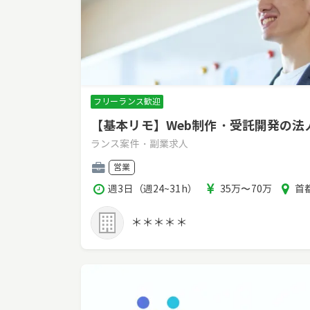
フリーランス歓迎
【基本リモ】Web制作・受託開発の
ランス案件・副業求人
職
営業
種
稼
報
エ
週3日（週24~31h）
35万〜70万
首都
働
酬
リ
時
ア
＊＊＊＊＊
間