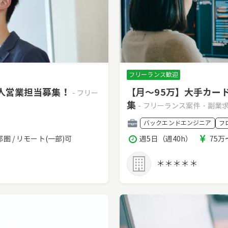
フリーランス歓迎
法人営業担当募集！
【月～95万】大手カー
- フリー
集
- フリーランス案件・副業
職
バックエンドエンジニア
フ
種
稼
報
圏 / リモート(一部)可
週5日（週40h）
75万
働
酬
時
＊＊＊＊＊
間