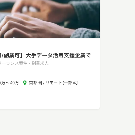
モ可/副業可】大手データ活用支援企業で
フリーランス案件・副業求人
報
エ
5万〜40万
首都圏 / リモート(一部)可
酬
リ
ア