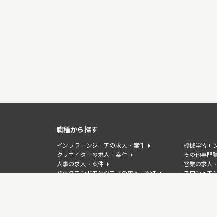
職種から探す
インフラエンジニアの求人・案件
機械学習エ
クリエイターの求人・案件
その他専門
人事の求人・案件
営業の求人
バックエンドエンジニアの求人・案件
フロントエ
WEBディレクターの求人・案件
デザイナー
事業企画/PdMの求人・案件
カスタマー