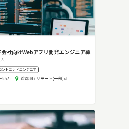
ド会社向けWebアプリ開発エンジニア募
求人
ロントエンドエンジニア
エ
〜95万
首都圏 / リモート(一部)可
リ
ア