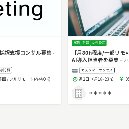
長期
急募
女性歓迎
・採択支援コンサル募集
【月80h程度/一部リ
-
AI導入担当者を募集
- 
職
専門職
カスタマーサクセス
種
稼
都圏 / フルリモート(在宅OK)
週2日（週16~23h）
3
働
時
＊＊＊＊＊
間