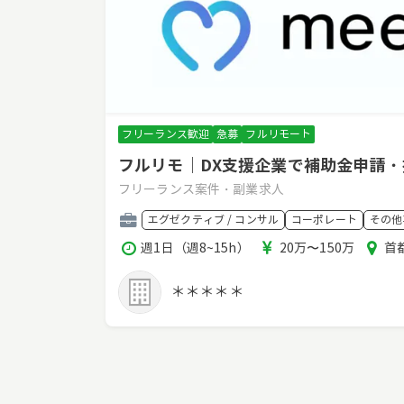
フリーランス歓迎
急募
フルリモート
フルリモ｜DX支援企業で補助金申請
フリーランス案件・副業求人
職
エグゼクティブ / コンサル
コーポレート
その他
種
稼
報
エ
週1日（週8~15h）
20万〜150万
首
働
酬
リ
時
ア
＊＊＊＊＊
間