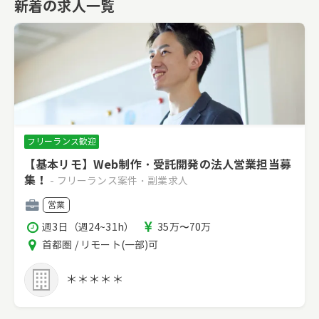
新着の求人一覧
フリーランス歓迎
【基本リモ】Web制作・受託開発の法人営業担当募
集！
- フリーランス案件・副業求人
職
営業
種
稼
報
週3日（週24~31h）
35万〜70万
働
酬
エ
首都圏 / リモート(一部)可
時
リ
間
ア
＊＊＊＊＊