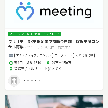
フリーランス歓迎
急募
フルリモート
フルリモ｜DX支援企業で補助金申請・採択支援コン
サル募集
- フリーランス案件・副業求人
職
エグゼクティブ / コンサル
コーポレート
その他専門職
種
稼
報
週1日（週8~15h）
20万〜150万
働
酬
エ
首都圏 / フルリモート(在宅OK)
時
リ
間
ア
＊＊＊＊＊