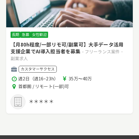
長期
急募
女性歓迎
【月80h程度/一部リモ可/副業可】大手データ活用
支援企業でAI導入担当者を募集
- フリーランス案件・
副業求人
職
カスタマーサクセス
種
稼
報
週2日（週16~23h）
35万〜40万
働
酬
エ
首都圏 / リモート(一部)可
時
リ
間
ア
＊＊＊＊＊