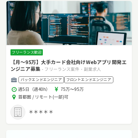
フリーランス歓迎
【月～95万】大手カード会社向けWebアプリ開発エ
ンジニア募集
- フリーランス案件・副業求人
職
バックエンドエンジニア
フロントエンドエンジニア
種
稼
報
週5日（週40h）
75万〜95万
働
酬
エ
首都圏 / リモート(一部)可
時
リ
間
ア
＊＊＊＊＊