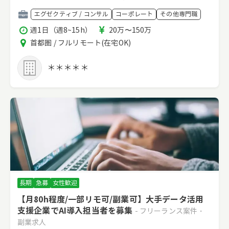
職
エグゼクティブ / コンサル
コーポレート
その他専門職
種
稼
報
週1日（週8~15h）
20万〜150万
働
酬
エ
首都圏 / フルリモート(在宅OK)
時
リ
間
ア
＊＊＊＊＊
長期
急募
女性歓迎
【月80h程度/一部リモ可/副業可】大手データ活用
支援企業でAI導入担当者を募集
- フリーランス案件・
副業求人