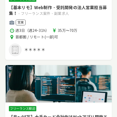
【基本リモ】Web制作・受託開発の法人営業担当募
集！
- フリーランス案件・副業求人
職
営業
種
稼
報
週3日（週24~31h）
35万〜70万
働
酬
エ
首都圏 / リモート(一部)可
時
リ
間
ア
＊＊＊＊＊
フリーランス歓迎