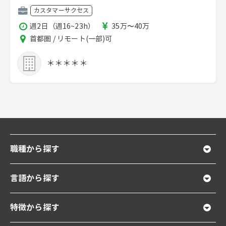
職
カスタマーサクセス
種
稼
報
週2日（週16~23h）
35万〜40万
働
酬
エ
首都圏 / リモート(一部)可
時
リ
間
ア
＊＊＊＊＊
職種から探す
言語から探す
特徴から探す