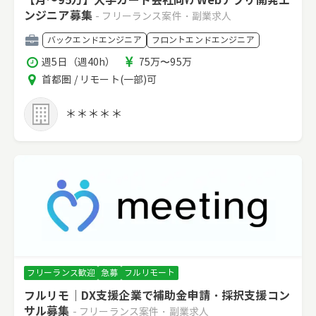
【月～95万】大手カード会社向けWebアプリ開発エ
ンジニア募集
- フリーランス案件・副業求人
職
バックエンドエンジニア
フロントエンドエンジニア
種
稼
報
週5日（週40h）
75万〜95万
働
酬
エ
首都圏 / リモート(一部)可
時
リ
間
ア
＊＊＊＊＊
フリーランス歓迎
急募
フルリモート
フルリモ｜DX支援企業で補助金申請・採択支援コン
サル募集
- フリーランス案件・副業求人