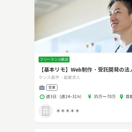
フリーランス歓迎
【基本リモ】Web制作・受託開発の
ランス案件・副業求人
職
営業
種
稼
報
エ
週3日（週24~31h）
35万〜70万
首都
働
酬
リ
時
ア
＊＊＊＊＊
間