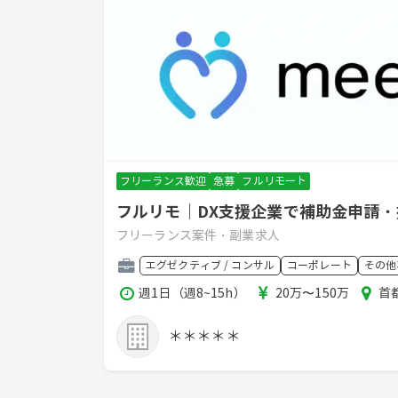
フリーランス歓迎
急募
フルリモート
フルリモ｜DX支援企業で補助金申請
フリーランス案件・副業求人
職
エグゼクティブ / コンサル
コーポレート
その他
種
稼
報
エ
週1日（週8~15h）
20万〜150万
首
働
酬
リ
時
ア
＊＊＊＊＊
間