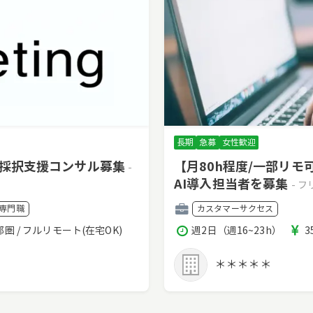
長期
急募
女性歓迎
・採択支援コンサル募集
【月80h程度/一部リ
-
AI導入担当者を募集
- 
職
専門職
カスタマーサクセス
種
稼
都圏 / フルリモート(在宅OK)
週2日（週16~23h）
3
働
時
＊＊＊＊＊
間