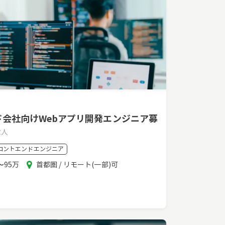
ド会社向けWebアプリ開発エンジニア募
求人
ロントエンドエンジニア
エ
〜95万
首都圏 / リモート(一部)可
リ
ア