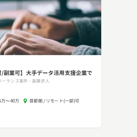
モ可/副業可】大手データ活用支援企業で
フリーランス案件・副業求人
報
エ
5万〜40万
首都圏 / リモート(一部)可
酬
リ
ア