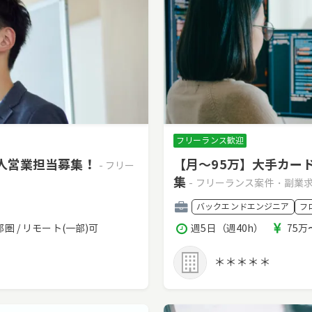
フリーランス歓迎
法人営業担当募集！
【月～95万】大手カー
- フリー
集
- フリーランス案件・副業
職
バックエンドエンジニア
フ
種
稼
報
圏 / リモート(一部)可
週5日（週40h）
75万
働
酬
時
＊＊＊＊＊
間