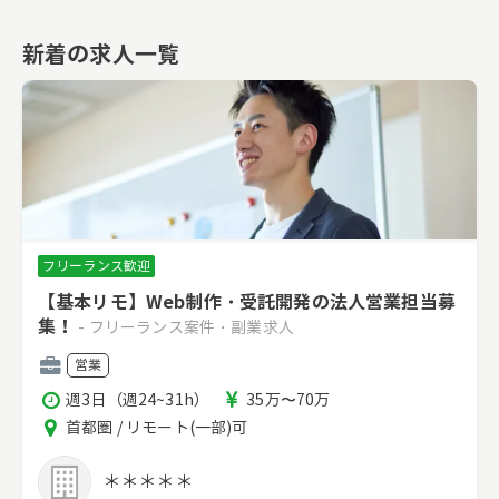
新着の求人一覧
フリーランス歓迎
【基本リモ】Web制作・受託開発の法人営業担当募
集！
- フリーランス案件・副業求人
職
営業
種
稼
報
週3日（週24~31h）
35万〜70万
働
酬
エ
首都圏 / リモート(一部)可
時
リ
間
ア
＊＊＊＊＊