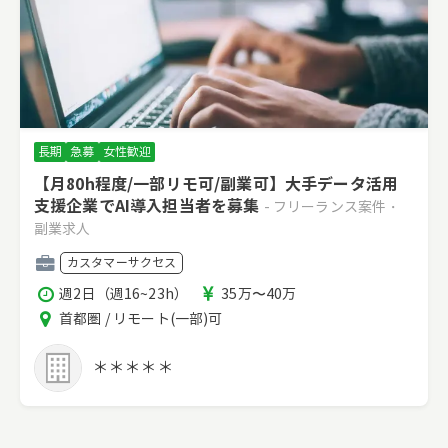
長期
急募
女性歓迎
【月80h程度/一部リモ可/副業可】大手データ活用
支援企業でAI導入担当者を募集
- フリーランス案件・
副業求人
職
カスタマーサクセス
種
稼
報
週2日（週16~23h）
35万〜40万
働
酬
エ
首都圏 / リモート(一部)可
時
リ
間
ア
＊＊＊＊＊