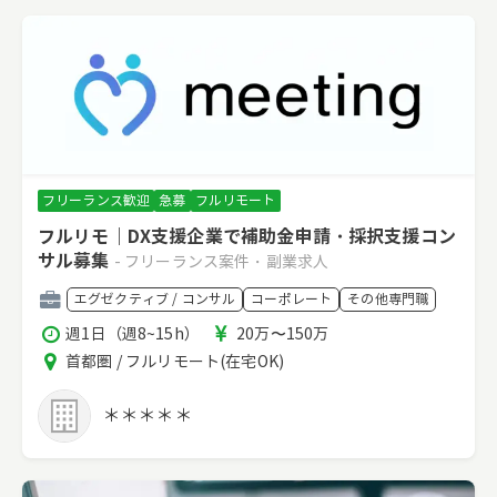
フリーランス歓迎
急募
フルリモート
フルリモ｜DX支援企業で補助金申請・採択支援コン
サル募集
- フリーランス案件・副業求人
職
エグゼクティブ / コンサル
コーポレート
その他専門職
種
稼
報
週1日（週8~15h）
20万〜150万
働
酬
エ
首都圏 / フルリモート(在宅OK)
時
リ
間
ア
＊＊＊＊＊