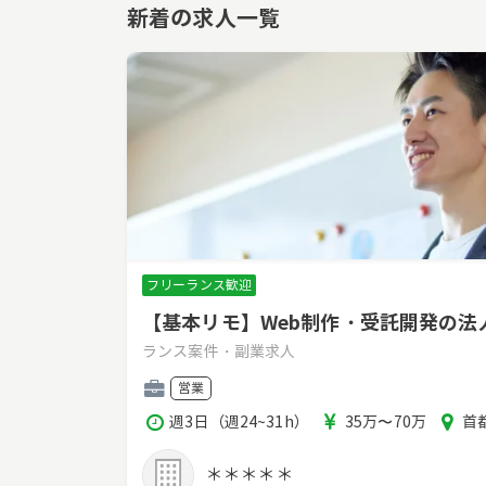
新着の求人一覧
フリーランス歓迎
【基本リモ】Web制作・受託開発の
ランス案件・副業求人
職
営業
種
稼
報
エ
週3日（週24~31h）
35万〜70万
首都
働
酬
リ
時
ア
＊＊＊＊＊
間