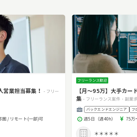
フリーランス歓迎
法人営業担当募集！
【月～95万】大手カー
- フリー
集
- フリーランス案件・副業
職
バックエンドエンジニア
フ
種
稼
報
圏 / リモート(一部)可
週5日（週40h）
75万
働
酬
時
＊＊＊＊＊
間