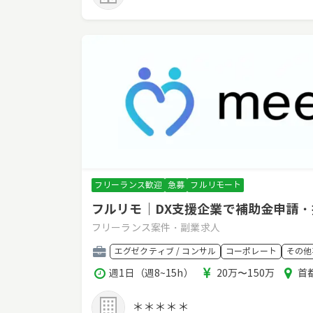
フリーランス歓迎
急募
フルリモート
フルリモ｜DX支援企業で補助金申請
フリーランス案件・副業求人
職
エグゼクティブ / コンサル
コーポレート
その他
種
稼
報
エ
週1日（週8~15h）
20万〜150万
首
働
酬
リ
時
ア
＊＊＊＊＊
間