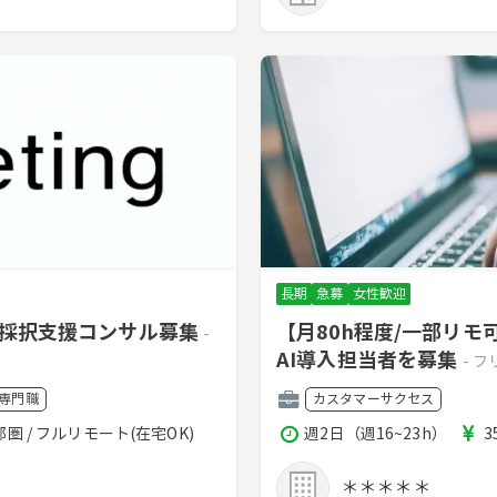
長期
急募
女性歓迎
・採択支援コンサル募集
【月80h程度/一部リ
-
AI導入担当者を募集
- 
職
専門職
カスタマーサクセス
種
稼
都圏 / フルリモート(在宅OK)
週2日（週16~23h）
3
働
時
＊＊＊＊＊
間