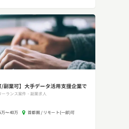
モ可/副業可】大手データ活用支援企業で
フリーランス案件・副業求人
報
エ
5万〜40万
首都圏 / リモート(一部)可
酬
リ
ア