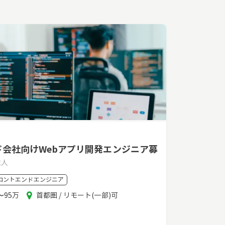
ド会社向けWebアプリ開発エンジニア募
求人
ロントエンドエンジニア
エ
〜95万
首都圏 / リモート(一部)可
リ
ア