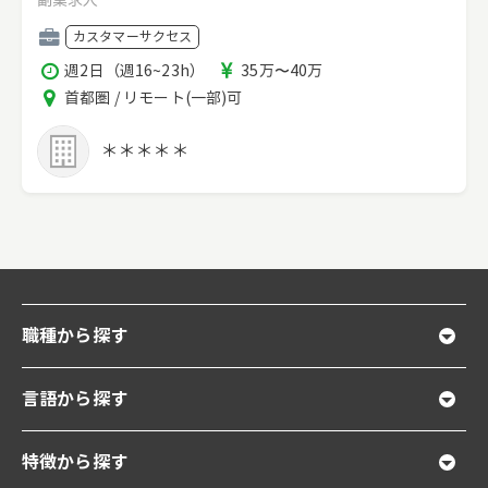
副業求人
職
カスタマーサクセス
種
稼
報
週2日（週16~23h）
35万〜40万
働
酬
エ
首都圏 / リモート(一部)可
時
リ
間
ア
＊＊＊＊＊
職種から探す
言語から探す
特徴から探す