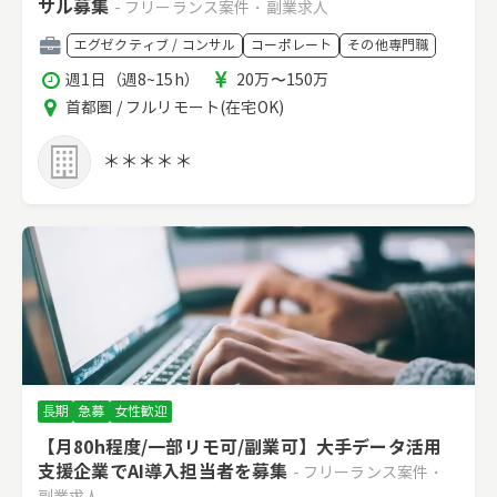
サル募集
- フリーランス案件・副業求人
職
エグゼクティブ / コンサル
コーポレート
その他専門職
種
稼
報
週1日（週8~15h）
20万〜150万
働
酬
エ
首都圏 / フルリモート(在宅OK)
時
リ
間
ア
＊＊＊＊＊
長期
急募
女性歓迎
【月80h程度/一部リモ可/副業可】大手データ活用
支援企業でAI導入担当者を募集
- フリーランス案件・