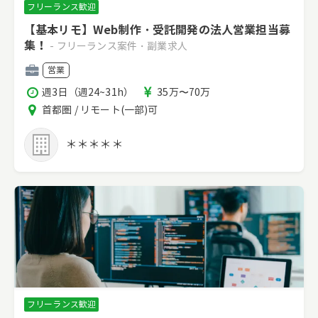
フリーランス歓迎
【基本リモ】Web制作・受託開発の法人営業担当募
集！
- フリーランス案件・副業求人
職
営業
種
稼
報
週3日（週24~31h）
35万〜70万
働
酬
エ
首都圏 / リモート(一部)可
時
リ
間
ア
＊＊＊＊＊
フリーランス歓迎