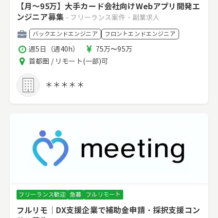
【月～95万】大手カード会社向けWebアプリ開発エ
ンジニア募集
- フリーランス案件・副業求人
職
バックエンドエンジニア
フロントエンドエンジニア
種
稼
報
週5日（週40h）
75万〜95万
働
酬
エ
首都圏 / リモート(一部)可
時
リ
間
ア
＊＊＊＊＊
フリーランス歓迎
急募
フルリモート
フルリモ｜DX支援企業で補助金申請・採択支援コン