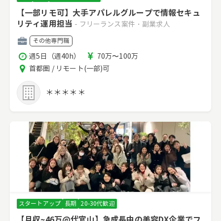
【一部リモ可】大手アパレルグループで情報セキュ
リティ運用担当
- フリーランス案件・副業求人
職
その他専門職
種
稼
報
週5日（週40h）
70万〜100万
働
酬
エ
首都圏 / リモート(一部)可
時
リ
間
ア
＊＊＊＊＊
スタートアップ
長期
20-30代歓迎
【月収~46万@代官山】急成長中の美容DX企業でフ