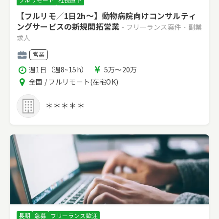
フルリモート
社長直下
【フルリモ／1日2h～】動物病院向けコンサルティ
ングサービスの新規開拓営業
- フリーランス案件・副業
求人
職
営業
種
稼
報
週1日（週8~15h）
5万〜20万
働
酬
エ
全国 / フルリモート(在宅OK)
時
リ
間
ア
＊＊＊＊＊
長期
急募
フリーランス歓迎