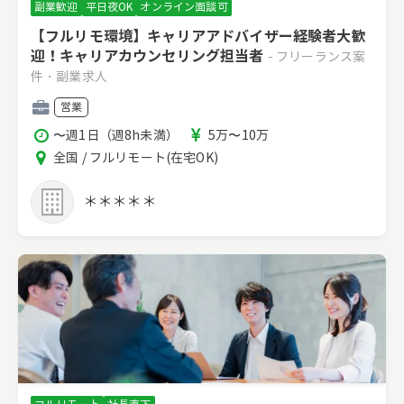
副業歓迎
平日夜OK
オンライン面談可
【フルリモ環境】キャリアアドバイザー経験者大歓
迎！キャリアカウンセリング担当者
- フリーランス案
件・副業求人
職
営業
種
稼
報
〜週1日（週8h未満）
5万〜10万
働
酬
エ
全国 / フルリモート(在宅OK)
時
リ
間
ア
＊＊＊＊＊