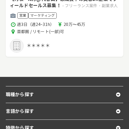
ィールドセールス募集！
- フリーランス案件・副業求人
職
営業
マーケティング
種
稼
報
週3日（週24~31h）
20万〜45万
働
酬
エ
首都圏 / リモート(一部)可
時
リ
間
ア
＊＊＊＊＊
職種から探す
言語から探す
特徴から探す