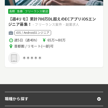
長期
急募
フリーランス歓迎
【週4リモ】累計700万DL超えのECアプリiOSエン
ジニア募集！
- フリーランス案件・副業求人
職
iOS / Androidエンジニア
種
稼
報
週5日（週40h）
65万〜80万
働
酬
エ
首都圏 / リモート(一部)可
時
リ
間
ア
＊＊＊＊＊
職種から探す