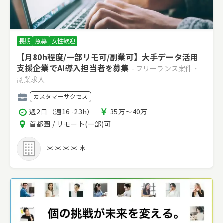
長期
急募
女性歓迎
【月80h程度/一部リモ可/副業可】大手データ活用
支援企業でAI導入担当者を募集
- フリーランス案件・
副業求人
職
カスタマーサクセス
種
稼
報
週2日（週16~23h）
35万〜40万
働
酬
エ
首都圏 / リモート(一部)可
時
リ
間
ア
＊＊＊＊＊