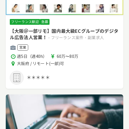
フリーランス歓迎
急募
【大阪＠一部リモ】国内最大級ECグループのデジタ
ル広告法人営業！
- フリーランス案件・副業求人
職
営業
種
稼
報
週5日（週40h）
60万〜80万
働
酬
エ
大阪府 / リモート(一部)可
時
リ
間
ア
＊＊＊＊＊