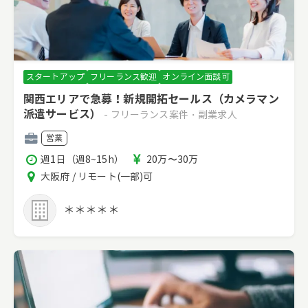
スタートアップ
フリーランス歓迎
オンライン面談可
関西エリアで急募！新規開拓セールス（カメラマン
派遣サービス）
- フリーランス案件・副業求人
職
営業
種
稼
報
週1日（週8~15h）
20万〜30万
働
酬
エ
大阪府 / リモート(一部)可
時
リ
間
ア
＊＊＊＊＊